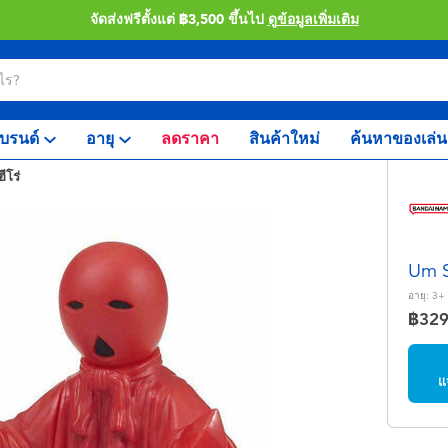
จัดส่งฟรีตั้งแต่ ฿3,500 ขึ้นไป
ดูข้อมูลเพิ่มเติม
บรนด์
อายุ
ลดราคา
สินค้าใหม่
ค้นหาของเล่น
ีโร่
Um S
อายุ:
3+
฿32
แ