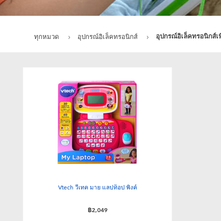
อุปกรณ์อิเล็คทรอนิกส์เพื
ทุกหมวด
อุปกรณ์อิเล็คทรอนิกส์
Vtech วีเทค มาย แลปท็อป พิ้งค์
฿2,049