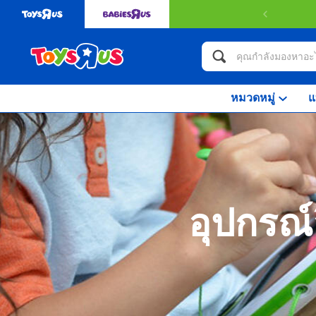
หมวดหมู่
แ
อุปกรณ์อ