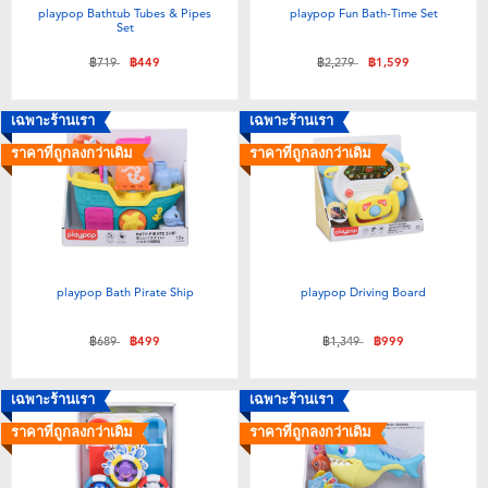
playpop Bathtub Tubes & Pipes
playpop Fun Bath-Time Set
Set
ลดราคาจาก
ถึง
ลดราคาจาก
ถึง
฿719
฿449
฿2,279
฿1,599
เฉพาะร้านเรา
เฉพาะร้านเรา
ราคาที่ถูกลงกว่าเดิม
ราคาที่ถูกลงกว่าเดิม
playpop Bath Pirate Ship
playpop Driving Board
ลดราคาจาก
ถึง
ลดราคาจาก
ถึง
฿689
฿499
฿1,349
฿999
เฉพาะร้านเรา
เฉพาะร้านเรา
ราคาที่ถูกลงกว่าเดิม
ราคาที่ถูกลงกว่าเดิม