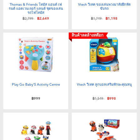
Thomas & Friends โทมัส แอนด์ เฟ
Vtech วีเทค ของเล่นพวงมาลัยฝึกหัด
รนด์ แอดเวนเจอร์ แลนด์ ชุดของเล่น
ขับรถ
รถไฟโทมัส
ลดราคาจาก
ถึง
ลดราคาจาก
ถึง
฿2,799
฿2,649
฿1,749
฿1,198
สินค้าลดล้างสต๊อก
Play Go Baby'S Activity Centre
Vtech วีเทค ลูกบอลเสริมทักษะคุณหนู
ลดราคาจาก
ถึง
฿999
฿1,549
฿998