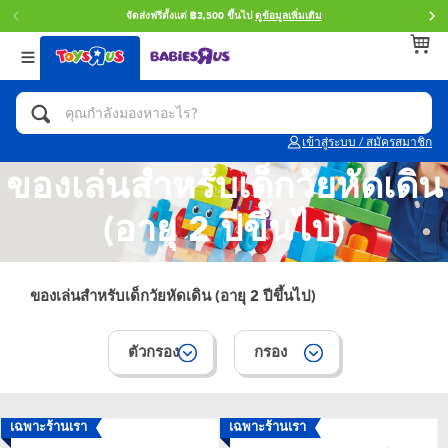
จัดส่งฟรีตั้งแต่ ฿3,500 ขึ้นไป
ดูข้อมูลเพิ่มเติม
กลับ
กลับ
กลับ
หมวดหมู่
แบรนด์
Age
ดูทั้งหมด
แอคชั่นฟิกเกอร์ และการสวมบทบาทเป็นฮีโร่
Toy Story ทอย สตอรี่
0~2 ปี
เข้าสู่ระบบ / สมัครสมาชิก
จักรยาน สกู๊ตเตอร์ และรถขาไถ
Super Mario ซูเปอร์ มาริโอ้
3~4 ปี
ของเล่นสำหรับเด็กวัยหัดเดิน
(อายุ 2 ปีขึ้นไป)
ตัวต่อและ LEGO
Star Wars
5~7 ปี
รถของเล่น, รถบรรทุกของเล่น, รถไฟของเล่น
LEGOเลโก้
8~11 ปี
และรีโมทบังคับ
ของเล่นสำหรับเด็กวัยหัดเดิน (อายุ 2 ปีขึ้นไป)
กิจกรรมและงานคราฟท์
Blokees บล็อคคีส์
12~14 ปี
ตัวกรอง
กรอง
ตุ๊กตาและของสะสม
Zuru ซูรู
14+ ปี
เฉพาะร้านเรา
เฉพาะร้านเรา