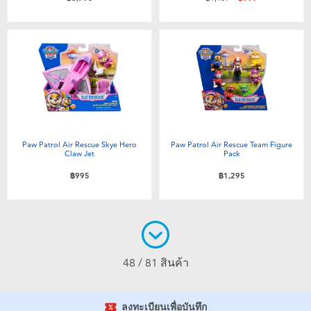
Paw Patrol Air Rescue Skye Hero
Paw Patrol Air Rescue Team Figure
Claw Jet
Pack
฿995
฿1,295
48 / 81 สินค้า
ลงทะเบียนเพื่อบันทึก