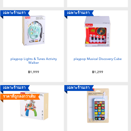
ของเล่นสำหรับเด็กทารกและวัยหัดเดิน
เฉพาะร้านเรา
เฉพาะร้านเรา
แบตเตอรี่
Nintendo Switch
กล่องสุ่ม
playpop Lights & Tunes Activity
playpop Musical Discovery Cube
Walker
ตัวละครเพี่อการสะสม
฿1,999
฿1,299
แกดเจ็ต
เฉพาะร้านเรา
เฉพาะร้านเรา
ราคาที่ถูกลงกว่าเดิม