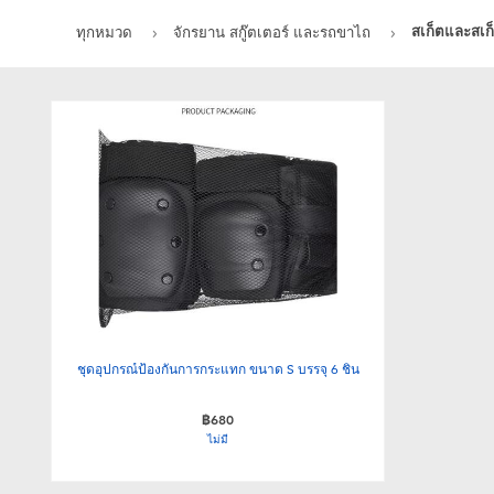
สเก็ตและสเก
ทุกหมวด
จักรยาน สกู๊ตเตอร์ และรถขาไถ
ชุดอุปกรณ์ป้องกันการกระแทก ขนาด S บรรจุ 6 ชิ้น
฿680
ไม่มี