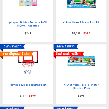
playpop Bubble Solution Refill
X-Shot Micro & Nano Fast-Fill
1800ml - Assorted
ลดราคาจาก
ถึง
฿249
฿1,359
฿398
เฉพาะร้านเรา
เฉพาะร้านเรา
ราคาที่ถูกลงกว่าเดิม
สินค้าลดล้างสต๊อก
Play pop junior basketball set
X-Shot Micro Fast-Fill Water
Blaster 2-Pack
ลดราคาจาก
ถึง
฿989
฿599
฿298
เฉพาะร้านเรา
เฉพาะร้านเรา