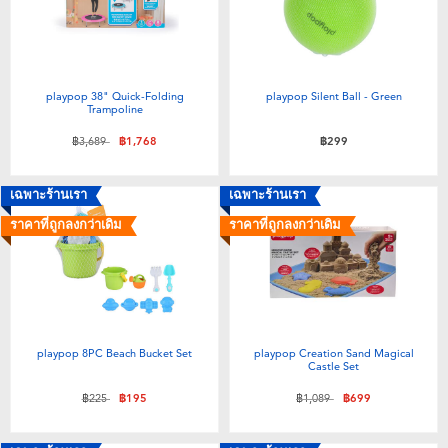
playpop 38" Quick-Folding
playpop Silent Ball - Green
Trampoline
ลดราคาจาก
ถึง
฿3,689
฿1,768
฿299
เฉพาะร้านเรา
เฉพาะร้านเรา
ราคาที่ถูกลงกว่าเดิม
ราคาที่ถูกลงกว่าเดิม
playpop 8PC Beach Bucket Set
playpop Creation Sand Magical
Castle Set
ลดราคาจาก
ถึง
ลดราคาจาก
ถึง
฿225
฿195
฿1,089
฿699