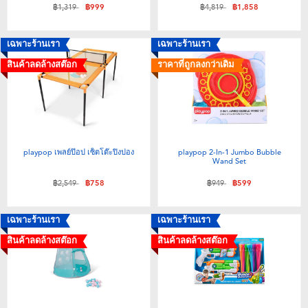
ลดราคาจาก
ถึง
ลดราคาจาก
ถึง
฿1,319
฿999
฿4,819
฿1,858
เฉพาะร้านเรา
เฉพาะร้านเรา
สินค้าลดล้างสต๊อก
ราคาที่ถูกลงกว่าเดิม
playpop เพลย์ป๊อป เซ็ตโต๊ะปิงปอง
playpop 2-In-1 Jumbo Bubble
Wand Set
ลดราคาจาก
ถึง
ลดราคาจาก
ถึง
฿2,549
฿758
฿949
฿599
เฉพาะร้านเรา
เฉพาะร้านเรา
สินค้าลดล้างสต๊อก
สินค้าลดล้างสต๊อก