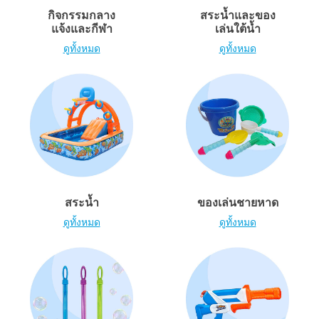
อุปกรณ์อิเล็คทรอนิกส์
X-Shot
กิจกรรมกลาง
สระน้ำและของ
แจ้งและกีฬา
เล่นใต้น้ำ
เกมและพัซเซิล
playpop
ดูทั้งหมด
ดูทั้งหมด
ของเล่นเพื่อการเรียนรู้
Barbie บาร์บี้
กิจกรรมกลางแจ้งและกีฬา
Disney ดิสนีย์
ปาร์ตี้
Marvel มาร์เวล
สระน้ำ
ของเล่นชายหาด
อุปกรณ์แต่งตัวและการสวมบทบาท
Hot Wheels ฮ็อตวีลส์
ดูทั้งหมด
ดูทั้งหมด
ของเล่นนุ่มนิ่ม
ไอเทมฤดูร้อน