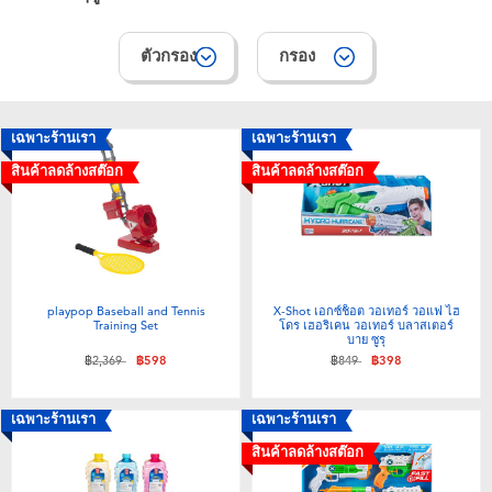
ตัวกรอง
กรอง
เฉพาะร้านเรา
เฉพาะร้านเรา
สินค้าลดล้างสต๊อก
สินค้าลดล้างสต๊อก
playpop Baseball and Tennis
X-Shot เอกซ์ช็อต วอเทอร์ วอแฟ ไฮ
Training Set
โดร เฮอริเคน วอเทอร์ บลาสเตอร์
บาย ซูรุ
ลดราคาจาก
ถึง
ลดราคาจาก
ถึง
฿2,369
฿598
฿849
฿398
เฉพาะร้านเรา
เฉพาะร้านเรา
สินค้าลดล้างสต๊อก