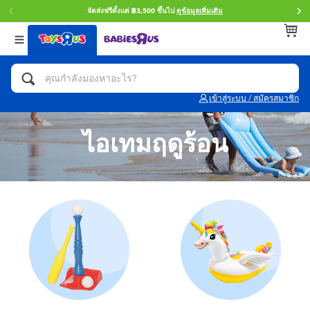
จัดส่งฟรีตั้งแต่ ฿3,500 ขึ้นไป
ดูข้อมูลเพิ่มเติม
กลับ
กลับ
กลับ
หมวดหมู่
แบรนด์
Age
ดูทั้งหมด
แอคชั่นฟิกเกอร์ และการสวมบทบาทเป็นฮีโร่
Toy Story ทอย สตอรี่
0~2 ปี
เข้าสู่ระบบ / สมัครสมาชิก
จักรยาน สกู๊ตเตอร์ และรถขาไถ
Super Mario ซูเปอร์ มาริโอ้
3~4 ปี
ไอเทมฤดูร้อน
ตัวต่อและ LEGO
Star Wars
5~7 ปี
รถของเล่น, รถบรรทุกของเล่น, รถไฟของเล่น
LEGOเลโก้
8~11 ปี
และรีโมทบังคับ
กิจกรรมและงานคราฟท์
Blokees บล็อคคีส์
12~14 ปี
ตุ๊กตาและของสะสม
Zuru ซูรู
14+ ปี