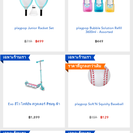
playpop Junior Racket Set
playpop Bubble Solution Refill
3600ml - Assorted
ลดราคาจาก
ถึง
฿719
฿499
฿449
เฉพาะร้านเรา
เฉพาะร้านเรา
ราคาที่ถูกลงกว่าเดิม
Evo อีโว ไลท์อัพ สกูดเตอร์ สีชมพู-ฟ้า
playpop Soft'N Squishy Baseball
ลดราคาจาก
ถึง
฿1,899
฿159
฿129