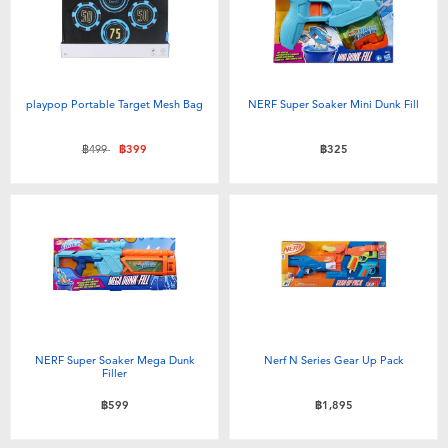
playpop Portable Target Mesh Bag
NERF Super Soaker Mini Dunk Fill
ลดราคาจาก
ถึง
฿499
฿399
฿325
NERF Super Soaker Mega Dunk
Nerf N Series Gear Up Pack
Filler
฿599
฿1,895