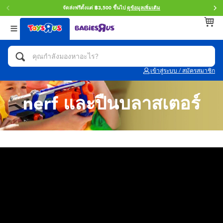
จัดส่งฟรีตั้งแต่ ฿3,500 ขึ้นไป
ดูข้อมูลเพิ่มเติม
กลับ
กลับ
กลับ
หมวดหมู่
แบรนด์
Age
ดูทั้งหมด
แอคชั่นฟิกเกอร์ และการสวมบทบาทเป็นฮีโร่
Toy Story ทอย สตอรี่
0~2 ปี
เข้าสู่ระบบ / สมัครสมาชิก
จักรยาน สกู๊ตเตอร์ และรถขาไถ
Super Mario ซูเปอร์ มาริโอ้
3~4 ปี
nerf และปืนบลาสเตอร์
ตัวต่อและ LEGO
Star Wars
5~7 ปี
รถของเล่น, รถบรรทุกของเล่น, รถไฟของเล่น
LEGOเลโก้
8~11 ปี
และรีโมทบังคับ
กิจกรรมและงานคราฟท์
Blokees บล็อคคีส์
12~14 ปี
ตุ๊กตาและของสะสม
Zuru ซูรู
14+ ปี