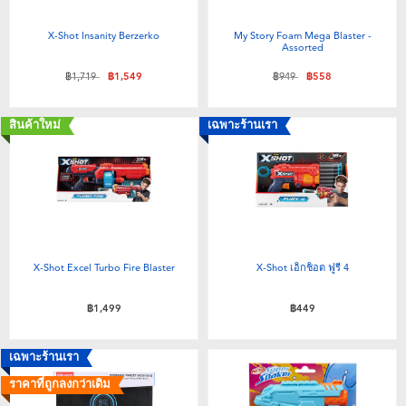
X-Shot Insanity Berzerko
My Story Foam Mega Blaster -
Assorted
ลดราคาจาก
ถึง
ลดราคาจาก
ถึง
฿1,719
฿1,549
฿949
฿558
สินค้าใหม่
เฉพาะร้านเรา
X-Shot Excel Turbo Fire Blaster
X-Shot เอ็กช็อต ฟูรี่ 4
฿1,499
฿449
เฉพาะร้านเรา
ราคาที่ถูกลงกว่าเดิม