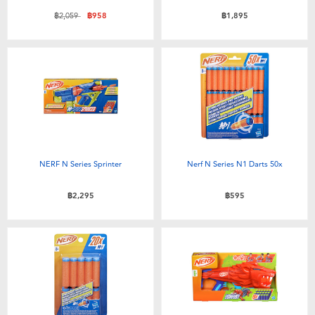
ลดราคาจาก
ถึง
฿2,059
฿958
฿1,895
NERF N Series Sprinter
Nerf N Series N1 Darts 50x
฿2,295
฿595