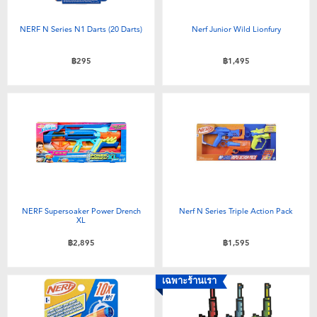
NERF N Series N1 Darts (20 Darts)
Nerf Junior Wild Lionfury
฿295
฿1,495
NERF Supersoaker Power Drench
Nerf N Series Triple Action Pack
XL
฿2,895
฿1,595
เฉพาะร้านเรา