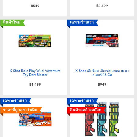
ของเล่นสำหรับเด็กทารกและวัยหัดเดิน
฿549
฿2,499
แบตเตอรี่
สินค้าใหม่
เฉพาะร้านเรา
Nintendo Switch
กล่องสุ่ม
X-Shot Role Play Wild Adventure
X-Shot เอ็กช็อต เอ็กเซล ฮอคอาย บา
ตัวละครเพี่อการสะสม
Toy Dart Blaster
สเตอร์ 16 นัด
฿1,499
฿949
แกดเจ็ต
เฉพาะร้านเรา
เฉพาะร้านเรา
ราคาที่ถูกลงกว่าเดิม
สินค้าลดล้างสต๊อก