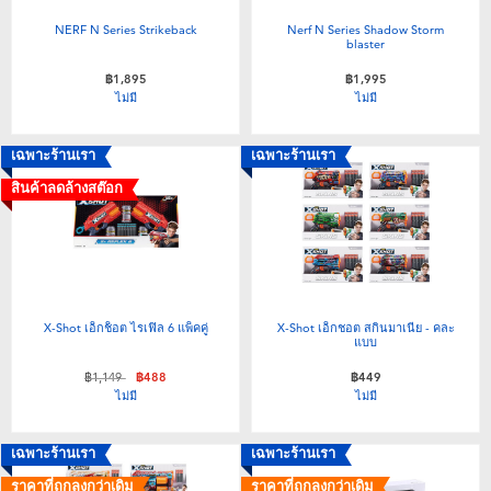
NERF N Series Strikeback
Nerf N Series Shadow Storm
blaster
฿1,895
฿1,995
ไม่มี
ไม่มี
เฉพาะร้านเรา
เฉพาะร้านเรา
สินค้าลดล้างสต๊อก
X-Shot เอ็กช็อต ไรเฟิล 6 แพ็คคู่
X-Shot เอ็กชอต สกินมาเนีย - คละ
แบบ
ลดราคาจาก
ถึง
฿1,149
฿488
฿449
ไม่มี
ไม่มี
เฉพาะร้านเรา
เฉพาะร้านเรา
ราคาที่ถูกลงกว่าเดิม
ราคาที่ถูกลงกว่าเดิม