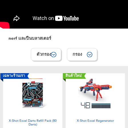
อุปกรณ์อิเล็คทรอนิกส์
X-Shot
เกมและพัซเซิล
playpop
ของเล่นเพื่อการเรียนรู้
Barbie บาร์บี้
nerf และปืนบลาสเตอร์
กิจกรรมกลางแจ้งและกีฬา
Disney ดิสนีย์
ตัวกรอง
กรอง
ปาร์ตี้
Marvel มาร์เวล
เฉพาะร้านเรา
สินค้าใหม่
อุปกรณ์แต่งตัวและการสวมบทบาท
Hot Wheels ฮ็อตวีลส์
ของเล่นนุ่มนิ่ม
ไอเทมฤดูร้อน
X-Shot Excel Darts Refill Pack (80
X-Shot Excel Regenerator
Darts)