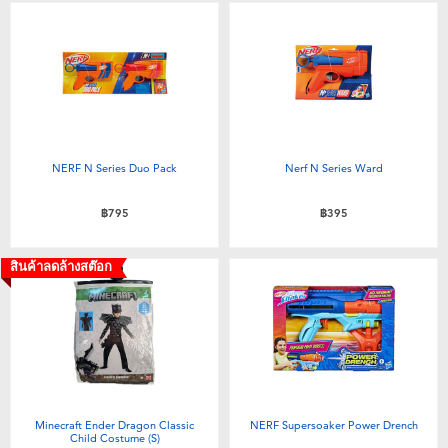
NERF N Series Duo Pack
Nerf N Series Ward
฿795
฿395
สินค้าลดล้างสต๊อก
Minecraft Ender Dragon Classic
NERF Supersoaker Power Drench
Child Costume (S)