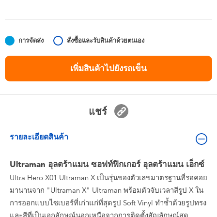
ของเล่นสำหรับเด็กทารกและวัยหัดเดิน
แบตเตอรี่
การจัดส่ง
สั่งซื้อและรับสินค้าด้วยตนเอง
Nintendo Switch
เพิ่มสินค้าไปยังรถเข็น
กล่องสุ่ม
แชร์
ตัวละครเพี่อการสะสม
รายละเอียดสินค้า
แกดเจ็ต
Ultraman อุลตร้าแมน ซอฟท์ฟิกเกอร์ อุลตร้าแมน เอ็กซ์
Ultra Hero X01 Ultraman X เป็นรุ่นของตัวเลขมาตรฐานที่รอคอย
มานานจาก "Ultraman X" Ultraman พร้อมตัวจับเวลาสีรูป X ใน
การออกแบบไซเบอร์ที่เก่าแก่ที่สุดรูป Soft Vinyl ทำซ้ำด้วยรูปทรง
และสีที่เป็นเอกลักษณ์นอกเหนือจากการติดตั้งสัญลักษณ์สด