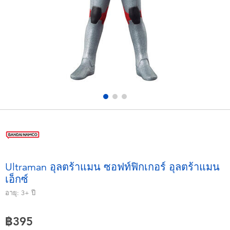
อุปกรณ์อิเล็คทรอนิกส์
X-Shot
เกมและพัซเซิล
playpop
ของเล่นเพื่อการเรียนรู้
Barbie บาร์บี้
กิจกรรมกลางแจ้งและกีฬา
Disney ดิสนีย์
ปาร์ตี้
Marvel มาร์เวล
อุปกรณ์แต่งตัวและการสวมบทบาท
Hot Wheels ฮ็อตวีลส์
Ultraman อุลตร้าแมน ซอฟท์ฟิกเกอร์ อุลตร้าแมน
เอ็กซ์
ของเล่นนุ่มนิ่ม
อายุ:
3+
ปี
ไอเทมฤดูร้อน
฿395