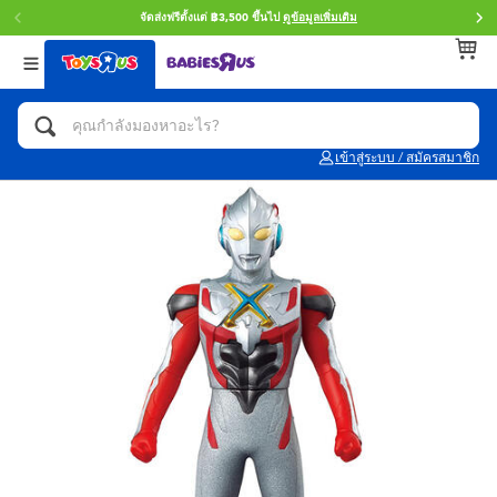
จัดส่งฟรีตั้งแต่ ฿3,500 ขึ้นไป
ดูข้อมูลเพิ่มเติม
กลับ
กลับ
กลับ
หมวดหมู่
แบรนด์
Age
ดูทั้งหมด
แอคชั่นฟิกเกอร์ และการสวมบทบาทเป็นฮีโร่
Toy Story ทอย สตอรี่
0~2 ปี
เข้าสู่ระบบ / สมัครสมาชิก
จักรยาน สกู๊ตเตอร์ และรถขาไถ
Super Mario ซูเปอร์ มาริโอ้
3~4 ปี
ตัวต่อและ LEGO
Star Wars
5~7 ปี
รถของเล่น, รถบรรทุกของเล่น, รถไฟของเล่น
LEGOเลโก้
8~11 ปี
และรีโมทบังคับ
กิจกรรมและงานคราฟท์
Blokees บล็อคคีส์
12~14 ปี
ตุ๊กตาและของสะสม
Zuru ซูรู
14+ ปี