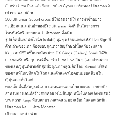
สำหรับ Ultra Eve แล้วยังขยายด้วย Cyber ​​การ์ดของ Ultraman X
(ทำจากพลาสติก)
500 Ultraman Superheroes ฮีโร่อัลตร้าฮีโร่ การทำซ้ำอย่าง
ละเอียดและแม่นยำของฮีโร่ Ultraman ดังที่เห็นในรายการ
โทรทัศน์หรือภาพยนตร์ Ultraman ดั้งเดิม
รูปแอ็คชั่นซอฟต์ไวนิล (sofubi) นุ่มๆ พร้อมแสดงรหัส Live Sign ที่
ด้านล่างของเท้า ต้องขอบคุณตราสัญลักษณ์นี้สัตว์ประหลาด
Kaiju จะมีชีวิตขึ้นมาเมื่อหน่วย DX Ginga (Galaxy) Spark ได้รับ
การยอมรับหรืออุปกรณ์ที่รองรับ Ultra Live อื่น ๆ (แยกจำหน่าย)
ของเล่นญี่ปุ่นที่ขายดีที่สุดที่มีคุณภาพสูงผลิตโดย Bandai บริษัท
ของเล่นที่ใหญ่ที่สุดในโลก และตัวละครไอคอนมยอดนิยมใน
ญี่ปุ่นและทั่วโลก!
คอลเล็กชั่นที่สมบูรณ์แบบ แต่ทนทานต่อเด็กและเหมาะอย่างยิ่ง
สำหรับการเล่นที่สร้างสรรค์อย่างไม่สิ้นสุด หนึ่งในคอลเล็กชั่นสัตว์
ประหลาด Kaiju ที่แปลกประหลาดและยอดเยี่ยมในคอลเล็กชั่น
Ultraman Kaiju Ultra Monster
เป้าหมายเพศ : ชาย