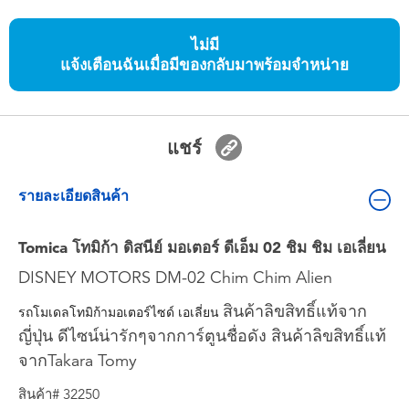
ของเล่นสำหรับเด็กทารกและวัยหัดเดิน
ไม่มี
แจ้งเตือนฉันเมื่อมีของกลับมาพร้อมจำหน่าย
แบตเตอรี่
Nintendo Switch
แชร์
กล่องสุ่ม
รายละเอียดสินค้า
ตัวละครเพี่อการสะสม
Tomica โทมิก้า ดิสนีย์ มอเตอร์ ดีเอ็ม 02 ชิม ชิม เอเลี่ยน
แกดเจ็ต
DISNEY MOTORS DM-02 Chim Chim Alien
สินค้าลิขสิทธิ์แท้จาก
รถโมเดลโทมิก้ามอเตอร์ไซด์ เอเลี่ยน 
ญี่ปุ่น ดีไซน์น่ารักๆจากการ์ตูนชื่อดัง สินค้าลิขสิทธิ์แท้
จากTakara Tomy
สินค้า# 32250