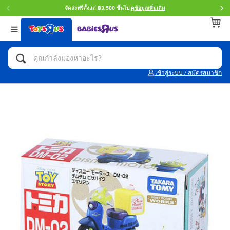
จัดส่งฟรีตั้งแต่ ฿3,500 ขึ้นไป
ดูข้อมูลเพิ่มเติม
กลับ
กลับ
กลับ
หมวดหมู่
แบรนด์
Age
ดูทั้งหมด
แอคชั่นฟิกเกอร์ และการสวมบทบาทเป็นฮีโร่
Toy Story ทอย สตอรี่
0~2 ปี
เข้าสู่ระบบ / สมัครสมาชิก
จักรยาน สกู๊ตเตอร์ และรถขาไถ
Super Mario ซูเปอร์ มาริโอ้
3~4 ปี
ตัวต่อและ LEGO
Star Wars
5~7 ปี
รถของเล่น, รถบรรทุกของเล่น, รถไฟของเล่น
LEGOเลโก้
8~11 ปี
และรีโมทบังคับ
กิจกรรมและงานคราฟท์
Blokees บล็อคคีส์
12~14 ปี
ตุ๊กตาและของสะสม
Zuru ซูรู
14+ ปี