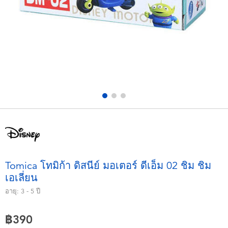
อุปกรณ์อิเล็คทรอนิกส์
X-Shot
เกมและพัซเซิล
playpop
ของเล่นเพื่อการเรียนรู้
Barbie บาร์บี้
กิจกรรมกลางแจ้งและกีฬา
Disney ดิสนีย์
ปาร์ตี้
Marvel มาร์เวล
อุปกรณ์แต่งตัวและการสวมบทบาท
Hot Wheels ฮ็อตวีลส์
Tomica โทมิก้า ดิสนีย์ มอเตอร์ ดีเอ็ม 02 ชิม ชิม
เอเลี่ยน
ของเล่นนุ่มนิ่ม
อายุ:
3 - 5
ปี
ไอเทมฤดูร้อน
฿390