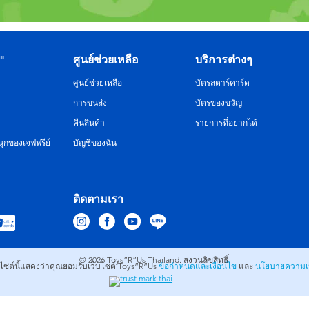
R"
ศูนย์ช่วยเหลือ
บริการต่างๆ
ศูนย์ช่วยเหลือ
บัตรสตาร์คาร์ด
การขนส่ง
บัตรของขวัญ
คืนสินค้า
รายการที่อยากได้
ุกของเจฟฟรีย์
บัญชีของฉัน
ติดตามเรา
© 2026
Toys”R”Us Thailand. สงวนลิขสิทธิ์.
บไซต์นี้แสดงว่าคุณยอมรับเว็บไซต์ Toys”R”Us
ข้อกำหนดและเงื่อนไข
และ
นโยบายความเป