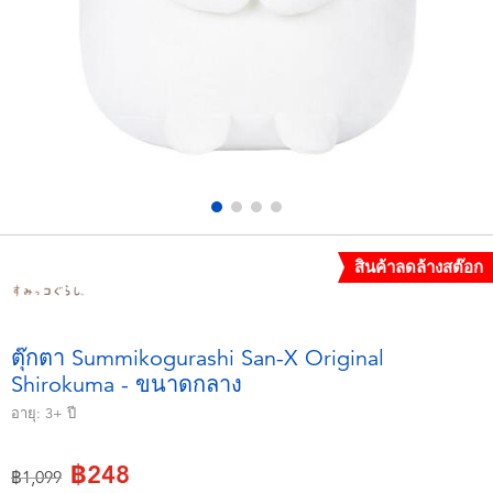
อุปกรณ์อิเล็คทรอนิกส์
X-Shot
เกมและพัซเซิล
playpop
ของเล่นเพื่อการเรียนรู้
Barbie บาร์บี้
กิจกรรมกลางแจ้งและกีฬา
Disney ดิสนีย์
ปาร์ตี้
Marvel มาร์เวล
สินค้าลดล้างสต๊อก
อุปกรณ์แต่งตัวและการสวมบทบาท
Hot Wheels ฮ็อตวีลส์
ตุ๊กตา Summikogurashi San-X Original
Shirokuma - ขนาดกลาง
ของเล่นนุ่มนิ่ม
อายุ:
3+
ปี
ไอเทมฤดูร้อน
฿248
ลดราคาจาก
ถึง
฿1,099