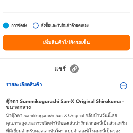
ของเล่นสำหรับเด็กทารกและวัยหัดเดิน
แบตเตอรี่
การจัดส่ง
สั่งซื้อและรับสินค้าด้วยตนเอง
Nintendo Switch
เพิ่มสินค้าไปยังรถเข็น
กล่องสุ่ม
แชร์
ตัวละครเพี่อการสะสม
รายละเอียดสินค้า
แกดเจ็ต
ตุ๊กตา Summikogurashi San-X Original Shirokuma -
ขนาดกลาง
นำตุ๊กตา Sumikkogurashi San-X Original กลับบ้านวันนี้เลย
คุณภาพสูงและการผลิตทำให้ของเล่นน่ารักน่ากอดนี้เป็นส่วนเสริม
ที่ดีเยี่ยมสำหรับคอลเลกชันใดๆ แบบจำลองชิโรคุมะนี้เป็นของ