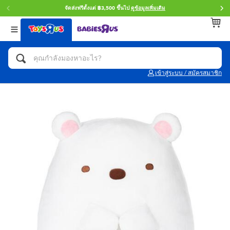
จัดส่งฟรีตั้งแต่ ฿3,500 ขึ้นไป
ดูข้อมูลเพิ่มเติม
กลับ
กลับ
กลับ
หมวดหมู่
แบรนด์
Age
ดูทั้งหมด
แอคชั่นฟิกเกอร์ และการสวมบทบาทเป็นฮีโร่
Toy Story ทอย สตอรี่
0~2 ปี
เข้าสู่ระบบ / สมัครสมาชิก
จักรยาน สกู๊ตเตอร์ และรถขาไถ
Super Mario ซูเปอร์ มาริโอ้
3~4 ปี
ตัวต่อและ LEGO
Star Wars
5~7 ปี
รถของเล่น, รถบรรทุกของเล่น, รถไฟของเล่น
LEGOเลโก้
8~11 ปี
และรีโมทบังคับ
กิจกรรมและงานคราฟท์
Blokees บล็อคคีส์
12~14 ปี
ตุ๊กตาและของสะสม
Zuru ซูรู
14+ ปี