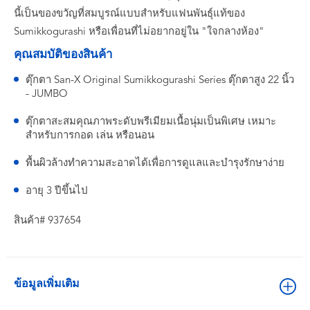
นี้เป็นของขวัญที่สมบูรณ์แบบสำหรับแฟนพันธุ์แท้ของ
Sumikkogurashi หรือเพื่อนที่ไม่อยากอยู่ใน "ใจกลางห้อง"
คุณสมบัติของสินค้า
ตุ๊กตา San-X Original Sumikkogurashi Series ตุ๊กตาสูง 22 นิ้ว
- JUMBO
ตุ๊กตาสะสมคุณภาพระดับพรีเมียมเนื้อนุ่มเป็นพิเศษ เหมาะ
สำหรับการกอด เล่น หรือนอน
พื้นผิวล้างทำความสะอาดได้เพื่อการดูแลและบำรุงรักษาง่าย
อายุ 3 ปีขึ้นไป
สินค้า# 937654
ข้อมูลเพิ่มเติม