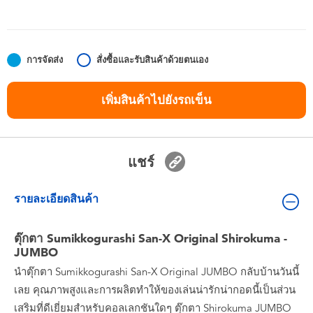
ของเล่นสำหรับเด็กทารกและวัยหัดเดิน
แบตเตอรี่
การจัดส่ง
สั่งซื้อและรับสินค้าด้วยตนเอง
Nintendo Switch
เพิ่มสินค้าไปยังรถเข็น
กล่องสุ่ม
แชร์
ตัวละครเพี่อการสะสม
รายละเอียดสินค้า
แกดเจ็ต
ตุ๊กตา Sumikkogurashi San-X Original Shirokuma -
JUMBO
นำตุ๊กตา Sumikkogurashi San-X Original JUMBO กลับบ้านวันนี้
เลย คุณภาพสูงและการผลิตทำให้ของเล่นน่ารักน่ากอดนี้เป็นส่วน
เสริมที่ดีเยี่ยมสำหรับคอลเลกชันใดๆ ตุ๊กตา Shirokuma JUMBO