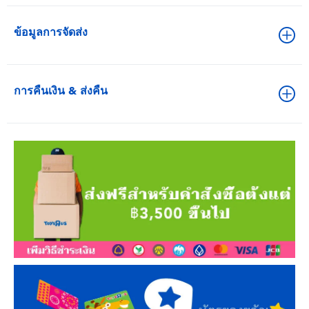
ข้อมูลการจัดส่ง
การคืนเงิน & ส่งคืน