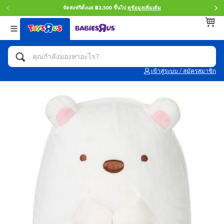
จัดส่งฟรีตั้งแต่ ฿3,500 ขึ้นไป
ดูข้อมูลเพิ่มเติม
กลับ
กลับ
กลับ
หมวดหมู่
แบรนด์
Age
ดูทั้งหมด
แอคชั่นฟิกเกอร์ และการสวมบทบาทเป็นฮีโร่
Toy Story ทอย สตอรี่
0~2 ปี
เข้าสู่ระบบ / สมัครสมาชิก
จักรยาน สกู๊ตเตอร์ และรถขาไถ
Super Mario ซูเปอร์ มาริโอ้
3~4 ปี
ตัวต่อและ LEGO
Star Wars
5~7 ปี
รถของเล่น, รถบรรทุกของเล่น, รถไฟของเล่น
LEGOเลโก้
8~11 ปี
และรีโมทบังคับ
กิจกรรมและงานคราฟท์
Blokees บล็อคคีส์
12~14 ปี
ตุ๊กตาและของสะสม
Zuru ซูรู
14+ ปี