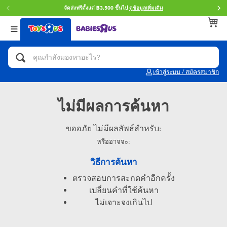
จัดส่งฟรีตั้งแต่ ฿3,500 ขึ้นไป
ดูข้อมูลเพิ่มเติม
กลับ
กลับ
กลับ
หมวดหมู่
แบรนด์
Age
ดูทั้งหมด
แอคชั่นฟิกเกอร์ และการสวมบทบาทเป็นฮีโร่
Toy Story ทอย สตอรี่
0~2 ปี
เข้าสู่ระบบ / สมัครสมาชิก
จักรยาน สกู๊ตเตอร์ และรถขาไถ
Super Mario ซูเปอร์ มาริโอ้
3~4 ปี
ไม่มีผลการค้นหา
ตัวต่อและ LEGO
Star Wars
5~7 ปี
ขออภัย ไม่มีผลลัพธ์สำหรับ:
รถของเล่น, รถบรรทุกของเล่น, รถไฟของเล่น
หรืออาจจะ:
LEGOเลโก้
8~11 ปี
และรีโมทบังคับ
วิธีการค้นหา
กิจกรรมและงานคราฟท์
Blokees บล็อคคีส์
12~14 ปี
ตรวจสอบการสะกดคำอีกครั้ง
เปลี่ยนคำที่ใช้ค้นหา
ตุ๊กตาและของสะสม
Zuru ซูรู
14+ ปี
ไม่เจาะจงเกินไป