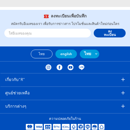
อุปกรณ์อิเล็คทรอนิกส์
X-Shot
ลงทะเบียนเพื่อบันทึก
เกมและพัซเซิล
playpop
สมัครรับอีเมลของเรา เพื่อรับการข่าวสาร โปรโมชั่นและสินค้าใหม่ก่อนใคร
ลง
ของเล่นเพื่อการเรียนรู้
Barbie บาร์บี้
ทะเบียน
กิจกรรมกลางแจ้งและกีฬา
Disney ดิสนีย์
ไทย
ไทย
english
ปาร์ตี้
Marvel มาร์เวล
เกี่ยวกับ"R"
อุปกรณ์แต่งตัวและการสวมบทบาท
Hot Wheels ฮ็อตวีลส์
ศูนย์ช่วยเหลือ
ของเล่นนุ่มนิ่ม
บริการต่างๆ
ไอเทมฤดูร้อน
ความปลอดภัยในร้าน