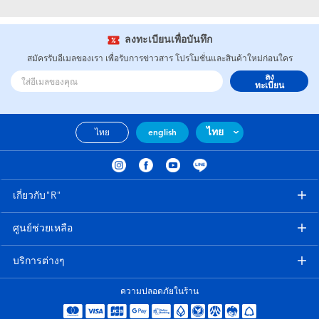
อุปกรณ์อิเล็คทรอนิกส์
X-Shot
ลงทะเบียนเพื่อบันทึก
เกมและพัซเซิล
playpop
สมัครรับอีเมลของเรา เพื่อรับการข่าวสาร โปรโมชั่นและสินค้าใหม่ก่อนใคร
ลง
ของเล่นเพื่อการเรียนรู้
Barbie บาร์บี้
ทะเบียน
กิจกรรมกลางแจ้งและกีฬา
Disney ดิสนีย์
ไทย
ไทย
english
ปาร์ตี้
Marvel มาร์เวล
เกี่ยวกับ"R"
อุปกรณ์แต่งตัวและการสวมบทบาท
Hot Wheels ฮ็อตวีลส์
ศูนย์ช่วยเหลือ
ของเล่นนุ่มนิ่ม
บริการต่างๆ
ไอเทมฤดูร้อน
ความปลอดภัยในร้าน