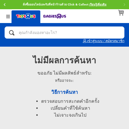
สั่งซื้อออนไลน์และรับที่หน้าร้านด้วย Click & Collect
เรียนรู้เพิ่มเติม
กลับ
กลับ
กลับ
หมวดหมู่
แบรนด์
Age
ดูทั้งหมด
แอคชั่นฟิกเกอร์ และการสวมบทบาทเป็นฮีโร่
Toy Story ทอย สตอรี่
0~2 ปี
เข้าสู่ระบบ / สมัครสมาชิก
จักรยาน สกู๊ตเตอร์ และรถขาไถ
Super Mario ซูเปอร์ มาริโอ้
3~4 ปี
ไม่มีผลการค้นหา
ตัวต่อและ LEGO
Star Wars
5~7 ปี
ขออภัย ไม่มีผลลัพธ์สำหรับ:
รถของเล่น, รถบรรทุกของเล่น, รถไฟของเล่น
หรืออาจจะ:
LEGOเลโก้
8~11 ปี
และรีโมทบังคับ
วิธีการค้นหา
กิจกรรมและงานคราฟท์
Blokees บล็อคคีส์
12~14 ปี
ตรวจสอบการสะกดคำอีกครั้ง
เปลี่ยนคำที่ใช้ค้นหา
ตุ๊กตาและของสะสม
Zuru ซูรู
14+ ปี
ไม่เจาะจงเกินไป