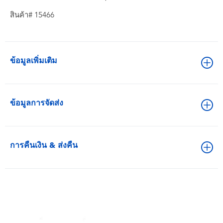
สินค้า# 15466
ข้อมูลเพิ่มเติม
ข้อมูลการจัดส่ง
การคืนเงิน & ส่งคืน