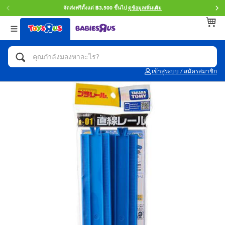
จัดส่งฟรีตั้งแต่ ฿3,500 ขึ้นไป
ดูข้อมูลเพิ่มเติม
กลับ
กลับ
กลับ
หมวดหมู่
แบรนด์
Age
ดูทั้งหมด
แอคชั่นฟิกเกอร์ และการสวมบทบาทเป็นฮีโร่
Toy Story ทอย สตอรี่
0~2 ปี
เข้าสู่ระบบ / สมัครสมาชิก
จักรยาน สกู๊ตเตอร์ และรถขาไถ
Super Mario ซูเปอร์ มาริโอ้
3~4 ปี
ตัวต่อและ LEGO
Star Wars
5~7 ปี
รถของเล่น, รถบรรทุกของเล่น, รถไฟของเล่น
LEGOเลโก้
8~11 ปี
และรีโมทบังคับ
กิจกรรมและงานคราฟท์
Blokees บล็อคคีส์
12~14 ปี
ตุ๊กตาและของสะสม
Zuru ซูรู
14+ ปี