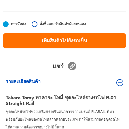
ของเล่นสำหรับเด็กทารกและวัยหัดเดิน
แบตเตอรี่
การจัดส่ง
สั่งซื้อและรับสินค้าด้วยตนเอง
Nintendo Switch
เพิ่มสินค้าไปยังรถเข็น
กล่องสุ่ม
แชร์
ตัวละครเพี่อการสะสม
รายละเอียดสินค้า
แกดเจ็ต
Takara Tomy ทาคาระ โทมี่ ชุดอะไหล่รางรถไฟ R-01
Straight Rail
ชุดอะไหล่รถไฟช่วยเสริมสร้างจินตนาการจากแบรนด์ PLARAIL ที่มา
พร้อมกับอะไหล่ของรถไฟหลากหลายประเภท ทำให้สามารถต่อชุดรถไฟ
ได้ตามความต้องการอย่างไม่มีสิ้นสุด