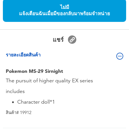
ของเล่นสำหรับเด็กทารกและวัยหัดเดิน
ไม่มี
แจ้งเตือนฉันเมื่อมีของกลับมาพร้อมจำหน่าย
แบตเตอรี่
Nintendo Switch
แชร์
กล่องสุ่ม
รายละเอียดสินค้า
ตัวละครเพี่อการสะสม
Pokemon MS-29 Sirnight
The pursuit of higher quality EX series
แกดเจ็ต
includes
Character doll*1
สินค้า# 19912