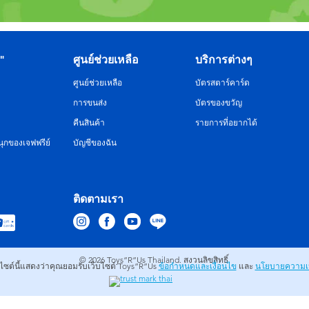
R"
ศูนย์ช่วยเหลือ
บริการต่างๆ
ศูนย์ช่วยเหลือ
บัตรสตาร์คาร์ด
การขนส่ง
บัตรของขวัญ
คืนสินค้า
รายการที่อยากได้
ุกของเจฟฟรีย์
บัญชีของฉัน
ติดตามเรา
© 2026
Toys”R”Us Thailand. สงวนลิขสิทธิ์.
บไซต์นี้แสดงว่าคุณยอมรับเว็บไซต์ Toys”R”Us
ข้อกำหนดและเงื่อนไข
และ
นโยบายความเป