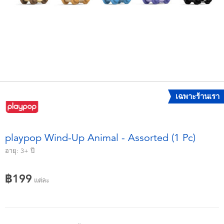
อุปกรณ์อิเล็คทรอนิกส์
X-Shot
เกมและพัซเซิล
playpop
ของเล่นเพื่อการเรียนรู้
Barbie บาร์บี้
กิจกรรมกลางแจ้งและกีฬา
Disney ดิสนีย์
เฉพาะร้านเรา
ปาร์ตี้
Marvel มาร์เวล
playpop Wind-Up Animal - Assorted (1 Pc)
อุปกรณ์แต่งตัวและการสวมบทบาท
Hot Wheels ฮ็อตวีลส์
อายุ:
3+
ปี
ของเล่นนุ่มนิ่ม
฿199
แต่ละ
ไอเทมฤดูร้อน