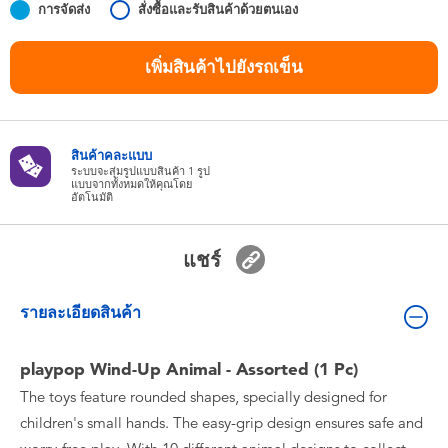
การจัดส่ง
สั่งซื้อและรับสินค้าด้วยตนเอง
ของเล่นสำหรับเด็กทารกและวัยหัดเดิน
เพิ่มสินค้าไปยังรถเข็น
แบตเตอรี่
Nintendo Switch
สินค้าคละแบบ
ระบบจะสุ่มรูปแบบสินค้า 1 รูป
กล่องสุ่ม
แบบจากทั้งหมดให้คุณโดย
อัตโนมัติ
ตัวละครเพี่อการสะสม
แชร์
แกดเจ็ต
รายละเอียดสินค้า
playpop Wind-Up Animal - Assorted (1 Pc)
The toys feature rounded shapes, specially designed for
children's small hands. The easy-grip design ensures safe and