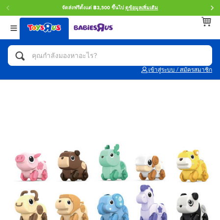
จัดส่งฟรีตั้งแต่ ฿3,500 ขึ้นไป
ดูข้อมูลเพิ่มเติม
กลับ
กลับ
กลับ
หมวดหมู่
แบรนด์
Age
ดูทั้งหมด
แอคชั่นฟิกเกอร์ และการสวมบทบาทเป็นฮีโร่
Toy Story ทอย สตอรี่
0~2 ปี
เข้าสู่ระบบ / สมัครสมาชิก
จักรยาน สกู๊ตเตอร์ และรถขาไถ
Super Mario ซูเปอร์ มาริโอ้
3~4 ปี
ตัวต่อและ LEGO
Star Wars
5~7 ปี
รถของเล่น, รถบรรทุกของเล่น, รถไฟของเล่น
LEGOเลโก้
8~11 ปี
และรีโมทบังคับ
กิจกรรมและงานคราฟท์
Blokees บล็อคคีส์
12~14 ปี
ตุ๊กตาและของสะสม
Zuru ซูรู
14+ ปี