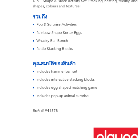
4 in 1 Shape & Block Activity Set. Stacking, nesting, feeling an
shapes, colours and textures!
รวมถึง
Pop & Surprise Activities
Rainbow Shape Sorter Eggs
Whacky Ball Bench
Rattle Stacking Blocks
คุณสมบัติของสินค้า
Includes hammer ball set
Includes interactive stacking blocks
Includes egg-shaped matching game
Includes pop-up animal surprise
สินค้า# 941878