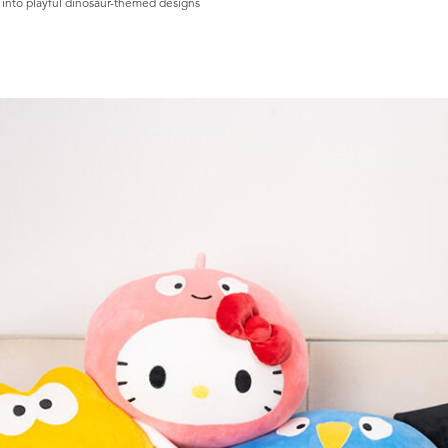
 into playful dinosaur-themed designs