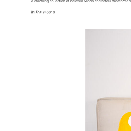
A charming collection of beloved Sanrio characters transformed
สินค้า# 945010