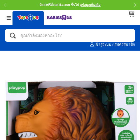
จัดส่งฟรีตั้งแต่ ฿3,500 ขึ้นไป
ดูข้อมูลเพิ่มเติม
กลับ
กลับ
กลับ
หมวดหมู่
แบรนด์
Age
ดูทั้งหมด
แอคชั่นฟิกเกอร์ และการสวมบทบาทเป็นฮีโร่
Toy Story ทอย สตอรี่
0~2 ปี
เข้าสู่ระบบ / สมัครสมาชิก
จักรยาน สกู๊ตเตอร์ และรถขาไถ
Super Mario ซูเปอร์ มาริโอ้
3~4 ปี
ตัวต่อและ LEGO
Star Wars
5~7 ปี
รถของเล่น, รถบรรทุกของเล่น, รถไฟของเล่น
LEGOเลโก้
8~11 ปี
และรีโมทบังคับ
กิจกรรมและงานคราฟท์
Blokees บล็อคคีส์
12~14 ปี
ตุ๊กตาและของสะสม
Zuru ซูรู
14+ ปี