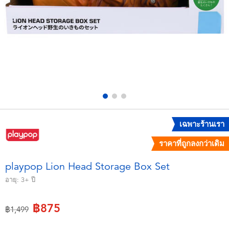
อุปกรณ์อิเล็คทรอนิกส์
X-Shot
เกมและพัซเซิล
playpop
ของเล่นเพื่อการเรียนรู้
Barbie บาร์บี้
กิจกรรมกลางแจ้งและกีฬา
Disney ดิสนีย์
ปาร์ตี้
Marvel มาร์เวล
เฉพาะร้านเรา
ราคาที่ถูกลงกว่าเดิม
อุปกรณ์แต่งตัวและการสวมบทบาท
Hot Wheels ฮ็อตวีลส์
playpop Lion Head Storage Box Set
ของเล่นนุ่มนิ่ม
อายุ:
3+
ปี
฿875
ไอเทมฤดูร้อน
ลดราคาจาก
ถึง
฿1,499