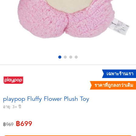
อุปกรณ์อิเล็คทรอนิกส์
X-Shot
เกมและพัซเซิล
playpop
ของเล่นเพื่อการเรียนรู้
Barbie บาร์บี้
กิจกรรมกลางแจ้งและกีฬา
Disney ดิสนีย์
ปาร์ตี้
Marvel มาร์เวล
เฉพาะร้านเรา
ราคาที่ถูกลงกว่าเดิม
อุปกรณ์แต่งตัวและการสวมบทบาท
Hot Wheels ฮ็อตวีลส์
playpop Fluffy Flower Plush Toy
ของเล่นนุ่มนิ่ม
อายุ:
3+
ปี
฿699
ไอเทมฤดูร้อน
ลดราคาจาก
ถึง
฿969