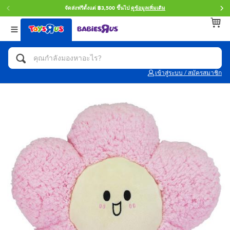
จัดส่งฟรีตั้งแต่ ฿3,500 ขึ้นไป
ดูข้อมูลเพิ่มเติม
กลับ
กลับ
กลับ
หมวดหมู่
แบรนด์
Age
ดูทั้งหมด
แอคชั่นฟิกเกอร์ และการสวมบทบาทเป็นฮีโร่
Toy Story ทอย สตอรี่
0~2 ปี
เข้าสู่ระบบ / สมัครสมาชิก
จักรยาน สกู๊ตเตอร์ และรถขาไถ
Super Mario ซูเปอร์ มาริโอ้
3~4 ปี
ตัวต่อและ LEGO
Star Wars
5~7 ปี
รถของเล่น, รถบรรทุกของเล่น, รถไฟของเล่น
LEGOเลโก้
8~11 ปี
และรีโมทบังคับ
กิจกรรมและงานคราฟท์
Blokees บล็อคคีส์
12~14 ปี
ตุ๊กตาและของสะสม
Zuru ซูรู
14+ ปี