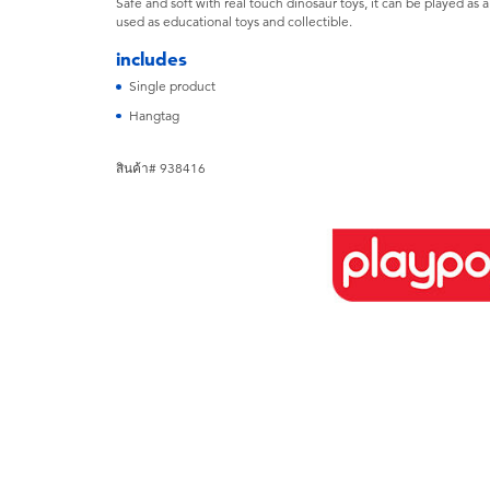
Safe and soft with real touch dinosaur toys, it can be played a
used as educational toys and collectible.
includes
Single product
Hangtag
สินค้า# 938416