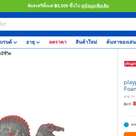
จัดส่งฟรีตั้งแต่ ฿3,500 ขึ้นไป
ดูข้อมูลเพิ่มเติม
บรนด์
อายุ
ลดราคา
สินค้าใหม่
ค้นหาของเล่น
งมีชีวิต
play
Foam
อายุ:
3+
ลดราคา
ถึง
฿699
การ