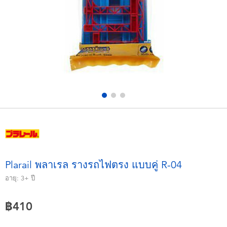
อุปกรณ์อิเล็คทรอนิกส์
X-Shot
เกมและพัซเซิล
playpop
ของเล่นเพื่อการเรียนรู้
Barbie บาร์บี้
กิจกรรมกลางแจ้งและกีฬา
Disney ดิสนีย์
ปาร์ตี้
Marvel มาร์เวล
อุปกรณ์แต่งตัวและการสวมบทบาท
Hot Wheels ฮ็อตวีลส์
Plarail พลาเรล รางรถไฟตรง แบบคู่ R-04
ของเล่นนุ่มนิ่ม
อายุ:
3+
ปี
฿410
ไอเทมฤดูร้อน