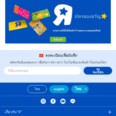
ลงทะเบียนเพื่อบันทึก
สมัครรับอีเมลของเรา เพื่อรับการข่าวสาร โปรโมชั่นและสินค้าใหม่ก่อนใคร
ลง
ทะเบียน
ไทย
ไทย
english
เกี่ยวกับ"R"