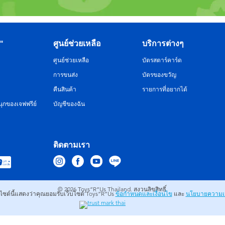
R"
ศูนย์ช่วยเหลือ
บริการต่างๆ
ศูนย์ช่วยเหลือ
บัตรสตาร์คาร์ด
การขนส่ง
บัตรของขวัญ
คืนสินค้า
รายการที่อยากได้
ุกของเจฟฟรีย์
บัญชีของฉัน
ติดตามเรา
© 2026
Toys”R”Us Thailand. สงวนลิขสิทธิ์.
บไซต์นี้แสดงว่าคุณยอมรับเว็บไซต์ Toys”R”Us
ข้อกำหนดและเงื่อนไข
และ
นโยบายความเป