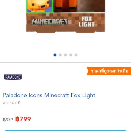
อุปกรณ์อิเล็คทรอนิกส์
X-Shot
เกมและพัซเซิล
playpop
ของเล่นเพื่อการเรียนรู้
Barbie บาร์บี้
กิจกรรมกลางแจ้งและกีฬา
Disney ดิสนีย์
ปาร์ตี้
Marvel มาร์เวล
ราคาที่ถูกลงกว่าเดิม
อุปกรณ์แต่งตัวและการสวมบทบาท
Hot Wheels ฮ็อตวีลส์
Paladone Icons Minecraft Fox Light
ของเล่นนุ่มนิ่ม
อายุ:
6+
ปี
฿799
ไอเทมฤดูร้อน
ลดราคาจาก
ถึง
฿979