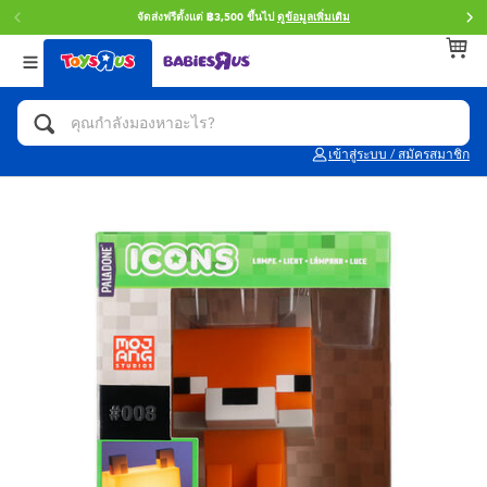
จัดส่งฟรีตั้งแต่ ฿3,500 ขึ้นไป
ดูข้อมูลเพิ่มเติม
กลับ
กลับ
กลับ
หมวดหมู่
แบรนด์
Age
ดูทั้งหมด
แอคชั่นฟิกเกอร์ และการสวมบทบาทเป็นฮีโร่
Toy Story ทอย สตอรี่
0~2 ปี
เข้าสู่ระบบ / สมัครสมาชิก
จักรยาน สกู๊ตเตอร์ และรถขาไถ
Super Mario ซูเปอร์ มาริโอ้
3~4 ปี
ตัวต่อและ LEGO
Star Wars
5~7 ปี
รถของเล่น, รถบรรทุกของเล่น, รถไฟของเล่น
LEGOเลโก้
8~11 ปี
และรีโมทบังคับ
กิจกรรมและงานคราฟท์
Blokees บล็อคคีส์
12~14 ปี
ตุ๊กตาและของสะสม
Zuru ซูรู
14+ ปี