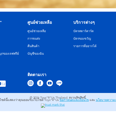
R"
ศูนย์ช่วยเหลือ
บริการต่างๆ
ศูนย์ช่วยเหลือ
บัตรสตาร์คาร์ด
การขนส่ง
บัตรของขวัญ
คืนสินค้า
รายการที่อยากได้
ุกของเจฟฟรีย์
บัญชีของฉัน
ติดตามเรา
© 2026
Toys”R”Us Thailand. สงวนลิขสิทธิ์.
บไซต์นี้แสดงว่าคุณยอมรับเว็บไซต์ Toys”R”Us
ข้อกำหนดและเงื่อนไข
และ
นโยบายความเป