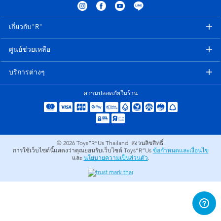
อุปกรณ์อิเล็คทรอนิกส์
X-Shot
เกี่ยวกับ"R"
เกมและพัซเซิล
playpop
ศูนย์ช่วยเหลือ
ของเล่นเพื่อการเรียนรู้
Barbie บาร์บี้
บริการต่างๆ
กิจกรรมกลางแจ้งและกีฬา
Disney ดิสนีย์
ความปลอดภัยในร้าน
ปาร์ตี้
Marvel มาร์เวล
อุปกรณ์แต่งตัวและการสวมบทบาท
Hot Wheels ฮ็อตวีลส์
© 2026
Toys”R”Us Thailand. สงวนลิขสิทธิ์.
การใช้เว็บไซต์นี้แสดงว่าคุณยอมรับเว็บไซต์ Toys”R”Us
ข้อกำหนดและเงื่อนไข
และ
นโยบายความเป็นส่วนตัว
.
ของเล่นนุ่มนิ่ม
ไอเทมฤดูร้อน