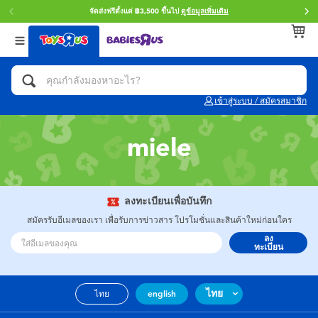
จัดส่งฟรีตั้งแต่ ฿3,500 ขึ้นไป
ดูข้อมูลเพิ่มเติม
กลับ
กลับ
กลับ
หมวดหมู่
แบรนด์
Age
ดูทั้งหมด
แอคชั่นฟิกเกอร์ และการสวมบทบาทเป็นฮีโร่
Toy Story ทอย สตอรี่
0~2 ปี
เข้าสู่ระบบ / สมัครสมาชิก
จักรยาน สกู๊ตเตอร์ และรถขาไถ
Super Mario ซูเปอร์ มาริโอ้
3~4 ปี
miele
ตัวต่อและ LEGO
Star Wars
5~7 ปี
รถของเล่น, รถบรรทุกของเล่น, รถไฟของเล่น
LEGOเลโก้
8~11 ปี
ลงทะเบียนเพื่อบันทึก
และรีโมทบังคับ
สมัครรับอีเมลของเรา เพื่อรับการข่าวสาร โปรโมชั่นและสินค้าใหม่ก่อนใคร
ลง
กิจกรรมและงานคราฟท์
Blokees บล็อคคีส์
12~14 ปี
ทะเบียน
ตุ๊กตาและของสะสม
Zuru ซูรู
14+ ปี
ไทย
ไทย
english