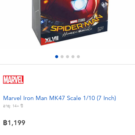
อุปกรณ์อิเล็คทรอนิกส์
X-Shot
เกมและพัซเซิล
playpop
ของเล่นเพื่อการเรียนรู้
Barbie บาร์บี้
กิจกรรมกลางแจ้งและกีฬา
Disney ดิสนีย์
ปาร์ตี้
Marvel มาร์เวล
อุปกรณ์แต่งตัวและการสวมบทบาท
Hot Wheels ฮ็อตวีลส์
Marvel Iron Man MK47 Scale 1/10 (7 Inch)
ของเล่นนุ่มนิ่ม
อายุ:
14+
ปี
฿1,199
ไอเทมฤดูร้อน