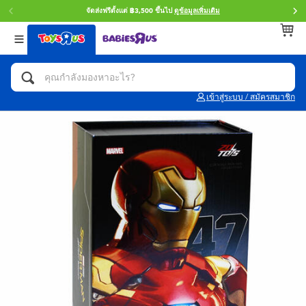
จัดส่งฟรีตั้งแต่ ฿3,500 ขึ้นไป
ดูข้อมูลเพิ่มเติม
กลับ
กลับ
กลับ
หมวดหมู่
แบรนด์
Age
ดูทั้งหมด
แอคชั่นฟิกเกอร์ และการสวมบทบาทเป็นฮีโร่
Toy Story ทอย สตอรี่
0~2 ปี
เข้าสู่ระบบ / สมัครสมาชิก
จักรยาน สกู๊ตเตอร์ และรถขาไถ
Super Mario ซูเปอร์ มาริโอ้
3~4 ปี
ตัวต่อและ LEGO
Star Wars
5~7 ปี
รถของเล่น, รถบรรทุกของเล่น, รถไฟของเล่น
LEGOเลโก้
8~11 ปี
และรีโมทบังคับ
กิจกรรมและงานคราฟท์
Blokees บล็อคคีส์
12~14 ปี
ตุ๊กตาและของสะสม
Zuru ซูรู
14+ ปี