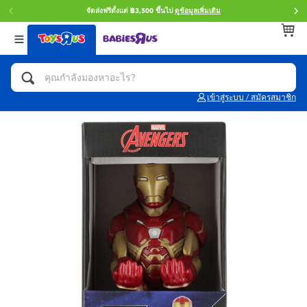
จัดส่งฟรีตั้งแต่ ฿3,500 ขึ้นไป
ดูข้อมูลเพิ่มเติม
กลับ
กลับ
กลับ
หมวดหมู่
แบรนด์
Age
ดูทั้งหมด
แอคชั่นฟิกเกอร์ และการสวมบทบาทเป็นฮีโร่
Toy Story ทอย สตอรี่
0~2 ปี
เข้าสู่ระบบ / สมัครสมาชิก
จักรยาน สกู๊ตเตอร์ และรถขาไถ
Super Mario ซูเปอร์ มาริโอ้
3~4 ปี
ตัวต่อและ LEGO
Star Wars
5~7 ปี
รถของเล่น, รถบรรทุกของเล่น, รถไฟของเล่น
LEGOเลโก้
8~11 ปี
และรีโมทบังคับ
กิจกรรมและงานคราฟท์
Blokees บล็อคคีส์
12~14 ปี
ตุ๊กตาและของสะสม
Zuru ซูรู
14+ ปี