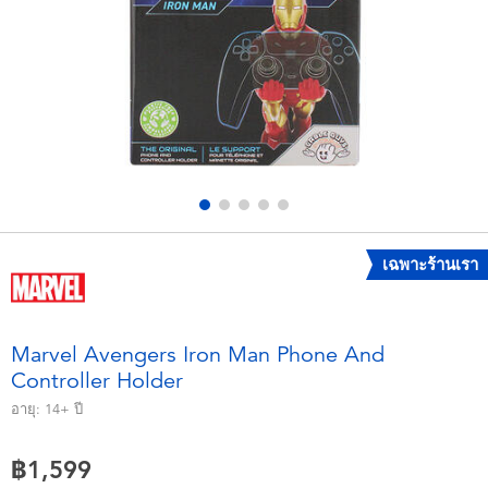
อุปกรณ์อิเล็คทรอนิกส์
X-Shot
เกมและพัซเซิล
playpop
ของเล่นเพื่อการเรียนรู้
Barbie บาร์บี้
กิจกรรมกลางแจ้งและกีฬา
Disney ดิสนีย์
ปาร์ตี้
Marvel มาร์เวล
เฉพาะร้านเรา
อุปกรณ์แต่งตัวและการสวมบทบาท
Hot Wheels ฮ็อตวีลส์
Marvel Avengers Iron Man Phone And
Controller Holder
ของเล่นนุ่มนิ่ม
อายุ:
14+
ปี
ไอเทมฤดูร้อน
฿1,599