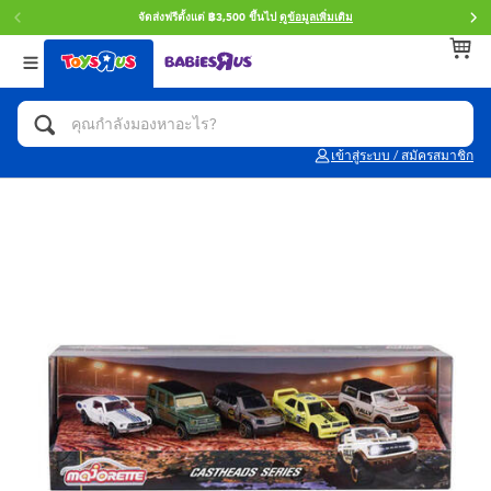
จัดส่งฟรีตั้งแต่ ฿3,500 ขึ้นไป
ดูข้อมูลเพิ่มเติม
กลับ
กลับ
กลับ
หมวดหมู่
แบรนด์
Age
ดูทั้งหมด
แอคชั่นฟิกเกอร์ และการสวมบทบาทเป็นฮีโร่
Toy Story ทอย สตอรี่
0~2 ปี
เข้าสู่ระบบ / สมัครสมาชิก
จักรยาน สกู๊ตเตอร์ และรถขาไถ
Super Mario ซูเปอร์ มาริโอ้
3~4 ปี
ตัวต่อและ LEGO
Star Wars
5~7 ปี
รถของเล่น, รถบรรทุกของเล่น, รถไฟของเล่น
LEGOเลโก้
8~11 ปี
และรีโมทบังคับ
กิจกรรมและงานคราฟท์
Blokees บล็อคคีส์
12~14 ปี
ตุ๊กตาและของสะสม
Zuru ซูรู
14+ ปี