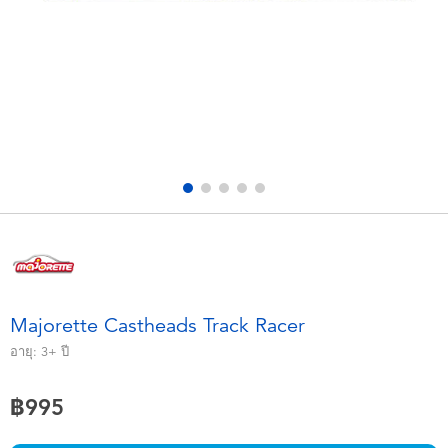
อุปกรณ์อิเล็คทรอนิกส์
X-Shot
เกมและพัซเซิล
playpop
ของเล่นเพื่อการเรียนรู้
Barbie บาร์บี้
กิจกรรมกลางแจ้งและกีฬา
Disney ดิสนีย์
ปาร์ตี้
Marvel มาร์เวล
อุปกรณ์แต่งตัวและการสวมบทบาท
Hot Wheels ฮ็อตวีลส์
Majorette Castheads Track Racer
ของเล่นนุ่มนิ่ม
อายุ:
3+
ปี
฿995
ไอเทมฤดูร้อน