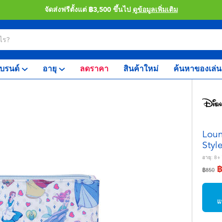
จัดส่งฟรีตั้งแต่ ฿3,500 ขึ้นไป
ดูข้อมูลเพิ่มเติม
บรนด์
อายุ
ลดราคา
สินค้าใหม่
ค้นหาของเล่น
Loun
Styl
อายุ:
8+
ลดราคา
ถึง
฿850
แ