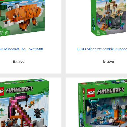
O Minecraft The Fox 21588
LEGO Minecraft Zombie Dunge
฿2,490
฿1,590