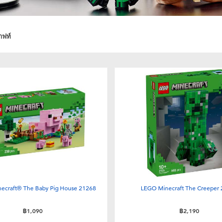
าฟท์
ecraft® The Baby Pig House 21268
LEGO Minecraft The Creeper
฿1,090
฿2,190