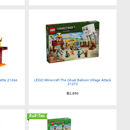
attle 21266
LEGO Minecraft The Ghast Balloon Village Attack
21273
฿3,890
สินค้าใหม่