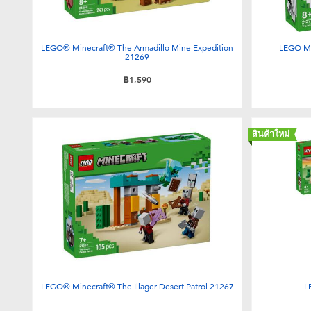
LEGO® Minecraft® The Armadillo Mine Expedition
LEGO Mi
21269
฿1,590
สินค้าใหม่
LEGO® Minecraft® The Illager Desert Patrol 21267
L