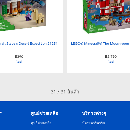
aft Steve's Desert Expedition 21251
LEGO® Minecraft® The Mooshroom 
฿390
฿2,790
ไม่มี
ไม่มี
31 / 31 สินค้า
R"
ศูนย์ช่วยเหลือ
บริการต่างๆ
ศูนย์ช่วยเหลือ
บัตรสตาร์คาร์ด