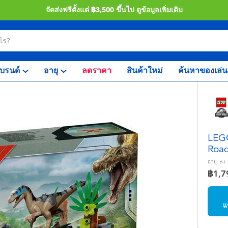
จัดส่งฟรีตั้งแต่ ฿3,500 ขึ้นไป
ดูข้อมูลเพิ่มเติม
บรนด์
อายุ
ลดราคา
สินค้าใหม่
ค้นหาของเล่น
LEGO
Road
อายุ:
6+
฿1,7
แ