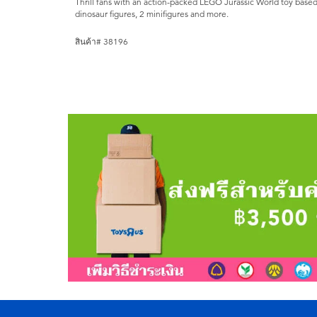
Thrill fans with an action-packed LEGO Jurassic World toy based
dinosaur figures, 2 minifigures and more.
สินค้า# 38196