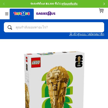
จัดส่งฟรีตั้งแต่ ฿3,500 ขึ้นไป
ดูข้อมูลเพิ่มเติม
กลับ
กลับ
กลับ
หมวดหมู่
แบรนด์
Age
ดูทั้งหมด
แอคชั่นฟิกเกอร์ และการสวมบทบาทเป็นฮีโร่
Toy Story ทอย สตอรี่
0~2 ปี
เข้าสู่ระบบ / สมัครสมาชิก
จักรยาน สกู๊ตเตอร์ และรถขาไถ
Super Mario ซูเปอร์ มาริโอ้
3~4 ปี
ตัวต่อและ LEGO
Star Wars
5~7 ปี
รถของเล่น, รถบรรทุกของเล่น, รถไฟของเล่น
LEGOเลโก้
8~11 ปี
และรีโมทบังคับ
กิจกรรมและงานคราฟท์
Blokees บล็อคคีส์
12~14 ปี
ตุ๊กตาและของสะสม
Zuru ซูรู
14+ ปี