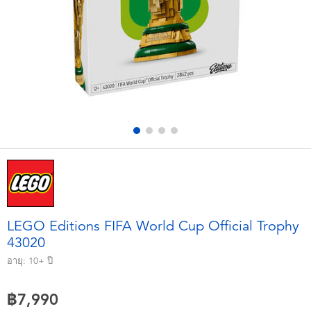
อุปกรณ์อิเล็คทรอนิกส์
X-Shot
เกมและพัซเซิล
playpop
ของเล่นเพื่อการเรียนรู้
Barbie บาร์บี้
กิจกรรมกลางแจ้งและกีฬา
Disney ดิสนีย์
ปาร์ตี้
Marvel มาร์เวล
อุปกรณ์แต่งตัวและการสวมบทบาท
Hot Wheels ฮ็อตวีลส์
LEGO Editions FIFA World Cup Official Trophy
43020
ของเล่นนุ่มนิ่ม
อายุ:
10+
ปี
ไอเทมฤดูร้อน
฿7,990