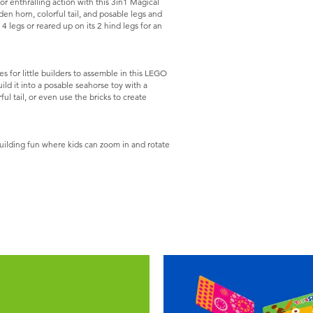
or enthralling action with this 3in1 Magical
den horn, colorful tail, and posable legs and
4 legs or reared up on its 2 hind legs for an
s for little builders to assemble in this LEGO
ild it into a posable seahorse toy with a
ul tail, or even use the bricks to create
ilding fun where kids can zoom in and rotate