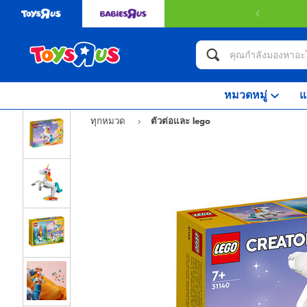
หมวดหมู่
แ
ทุกหมวด
ตัวต่อและ lego