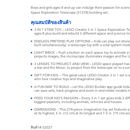
Boys and girls ages 8 and up can indulge their passion for scie
Space Exploration Telescope (31378) building set.
คุณสมบัติของสินค้า
3 IN 1 STEM TOY – LEGO Creator 3 in 1 Space Exploration Tele
ages 8 plus build and rebuild 3 different space and science to
ENDLESS PRETEND PLAY OPTIONS – Kids can play out stories
built simultaneously): a telescope toy with a solar system mo
LIGHT BRICK – Push a button on each space toy to activate a li
projects images, the microscope illuminates images and the 
3 LENSES TO PROJECT AND VIEW – LEGO space playset has 3 
a star and the Moon, to project from the telescope on to a su
GIFT FOR KIDS – This great value LEGO Creator 3 in 1 set is a s
who love creative toys and imaginative play.
A FUN WAY TO BUILD – Let the LEGO Builder app guide kids o
can save sets, track progress and zoom in and rotate models i
FEED YOUR KID’S PASSION – Every 3 in 1 set gives kids 3 diffe
biggest passions, including animals, vehicles and houses.
DIMENSIONS – This 278-piece imagination toy set features a 
at its highest, 5 in. (12 cm) at its longest and 7.5 in. (19 cm) wi
สินค้า# 52027