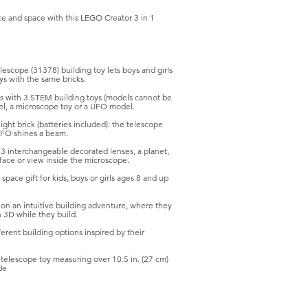
nce and space with this LEGO Creator 3 in 1
scope (31378) building toy lets boys and girls
ys with the same bricks.
 with 3 STEM building toys (models cannot be
del, a microscope toy or a UFO model.
ght brick (batteries included): the telescope
UFO shines a beam.
interchangeable decorated lenses, a planet,
rface or view inside the microscope.
pace gift for kids, boys or girls ages 8 and up
n an intuitive building adventure, where they
n 3D while they build.
rent building options inspired by their
telescope toy measuring over 10.5 in. (27 cm)
de