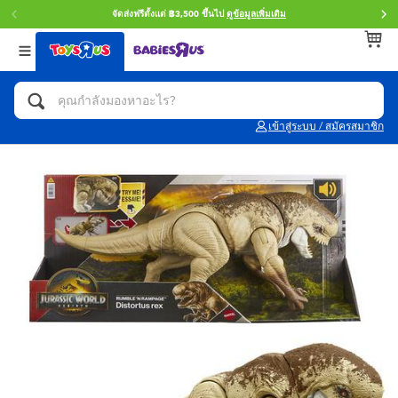
จัดส่งฟรีตั้งแต่ ฿3,500 ขึ้นไป
ดูข้อมูลเพิ่มเติม
กลับ
กลับ
กลับ
หมวดหมู่
แบรนด์
Age
ดูทั้งหมด
แอคชั่นฟิกเกอร์ และการสวมบทบาทเป็นฮีโร่
Toy Story ทอย สตอรี่
0~2 ปี
เข้าสู่ระบบ / สมัครสมาชิก
จักรยาน สกู๊ตเตอร์ และรถขาไถ
Super Mario ซูเปอร์ มาริโอ้
3~4 ปี
ตัวต่อและ LEGO
Star Wars
5~7 ปี
รถของเล่น, รถบรรทุกของเล่น, รถไฟของเล่น
LEGOเลโก้
8~11 ปี
และรีโมทบังคับ
กิจกรรมและงานคราฟท์
Blokees บล็อคคีส์
12~14 ปี
ตุ๊กตาและของสะสม
Zuru ซูรู
14+ ปี