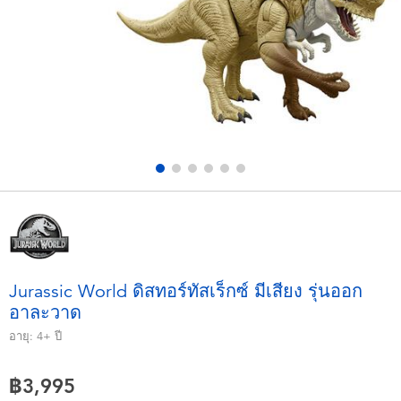
อุปกรณ์อิเล็คทรอนิกส์
X-Shot
เกมและพัซเซิล
playpop
ของเล่นเพื่อการเรียนรู้
Barbie บาร์บี้
กิจกรรมกลางแจ้งและกีฬา
Disney ดิสนีย์
ปาร์ตี้
Marvel มาร์เวล
อุปกรณ์แต่งตัวและการสวมบทบาท
Hot Wheels ฮ็อตวีลส์
Jurassic World ดิสทอร์ทัสเร็กซ์ มีเสียง รุ่นออก
อาละวาด
ของเล่นนุ่มนิ่ม
อายุ:
4+
ปี
ไอเทมฤดูร้อน
฿3,995