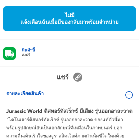
ของเล่นสำหรับเด็กทารกและวัยหัดเดิน
ไม่มี
แจ้งเตือนฉันเมื่อมีของกลับมาพร้อมจำหน่าย
แบตเตอรี่
Nintendo Switch
สินค้านี้
ส่งฟรี
กล่องสุ่ม
ตัวละครเพี่อการสะสม
แชร์
แกดเจ็ต
รายละเอียดสินค้า
Jurassic World ดิสทอร์ทัสเร็กซ์ มีเสียง รุ่นออกอาละวาด
"ไดโนเสาร์ดิสทอร์ทัสเร็กซ์ รุ่นออกอาละวาด ของแท้ตัวนี้มา
พร้อมรูปลักษณ์อันเป็นเอกลักษณ์ที่เหมือนในภาพยนตร์ ปลุก
ความตื่นเต้นเร้าใจของจูราสสิคเวิลด์ภาคกำเนิดชีวิตใหม่ด้วย