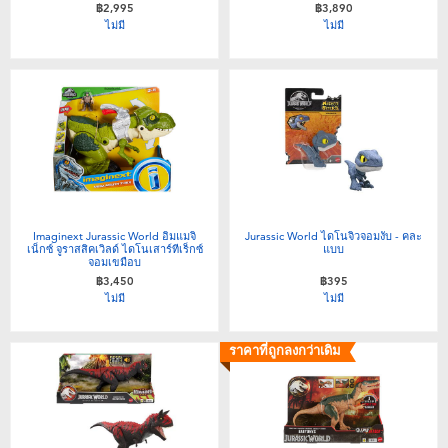
฿2,995
฿3,890
ไม่มี
ไม่มี
Imaginext Jurassic World อิมแมจิ
Jurassic World ไดโนจิ๋วจอมงับ - คละ
เน็กซ์ จูราสสิคเวิลด์ ไดโนเสาร์ทีเร็กซ์
แบบ
จอมเขมือบ
฿3,450
฿395
ไม่มี
ไม่มี
ราคาที่ถูกลงกว่าเดิม