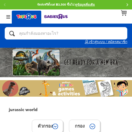
จัดส่งฟรีตั้งแต่ ฿3,500 ขึ้นไป
ดูข้อมูลเพิ่มเติม
กลับ
กลับ
กลับ
หมวดหมู่
แบรนด์
Age
ดูทั้งหมด
แอคชั่นฟิกเกอร์ และการสวมบทบาทเป็นฮีโร่
Toy Story ทอย สตอรี่
0~2 ปี
เข้าสู่ระบบ / สมัครสมาชิก
จักรยาน สกู๊ตเตอร์ และรถขาไถ
Super Mario ซูเปอร์ มาริโอ้
3~4 ปี
ตัวต่อและ LEGO
Star Wars
5~7 ปี
รถของเล่น, รถบรรทุกของเล่น, รถไฟของเล่น
LEGOเลโก้
8~11 ปี
และรีโมทบังคับ
กิจกรรมและงานคราฟท์
Blokees บล็อคคีส์
12~14 ปี
jurassic world
ตุ๊กตาและของสะสม
Zuru ซูรู
14+ ปี
ตัวกรอง
กรอง