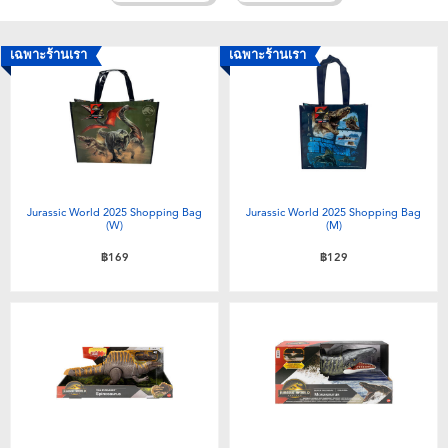
อุปกรณ์อิเล็คทรอนิกส์
X-Shot
เฉพาะร้านเรา
เฉพาะร้านเรา
เกมและพัซเซิล
playpop
ของเล่นเพื่อการเรียนรู้
Barbie บาร์บี้
กิจกรรมกลางแจ้งและกีฬา
Disney ดิสนีย์
Jurassic World 2025 Shopping Bag
Jurassic World 2025 Shopping Bag
(W)
(M)
ปาร์ตี้
Marvel มาร์เวล
฿169
฿129
อุปกรณ์แต่งตัวและการสวมบทบาท
Hot Wheels ฮ็อตวีลส์
ของเล่นนุ่มนิ่ม
ไอเทมฤดูร้อน