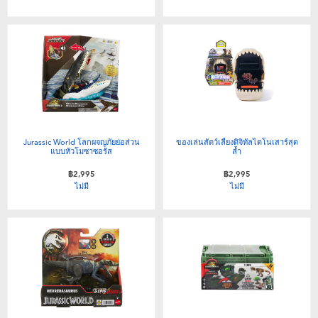
Jurassic World โลกผจญภัยย่อส่วน
ของเล่นสัตว์เลี้ยงดิจิทัลไดโนเสาร์สุด
แบบหัวโมซาซอรัส
ล้ำ
฿2,995
฿2,995
ไม่มี
ไม่มี