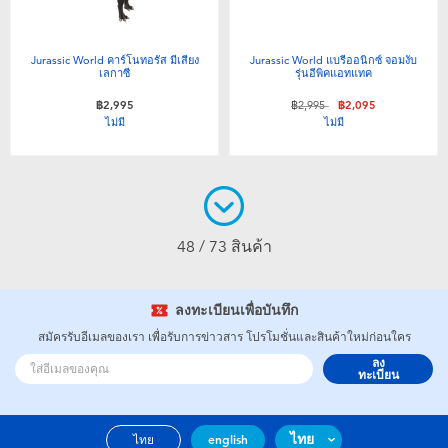
Jurassic World คาร์โนทอรัส มีเสียง
Jurassic World แบรีออนิกซ์ จอมงับ
เลกาซี
รุ่นอีพิคแอทแทค
ลดราคาจาก
ถึง
฿2,995
฿2,995
฿2,095
ไม่มี
ไม่มี
48 / 73 สินค้า
ลงทะเบียนเพื่อบันทึก
สมัครรับอีเมลของเรา เพื่อรับการข่าวสาร โปรโมชั่นและสินค้าใหม่ก่อนใคร
ลง
ทะเบียน
ไทย
ไทย
english