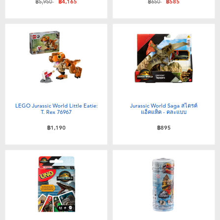
ลดราคาจาก
ถึง
ลดราคาจาก
ถึง
฿5,950
฿4,165
฿650
฿585
LEGO Jurassic World Little Eatie:
Jurassic World Saga สไตรค์
T. Rex 76967
แอ็คแท็ค - คละแบบ
฿1,190
฿895