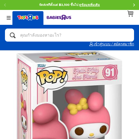
จัดส่งฟรีตั้งแต่ ฿3,500 ขึ้นไป
ดูข้อมูลเพิ่มเติม
กลับ
กลับ
กลับ
หมวดหมู่
แบรนด์
Age
ดูทั้งหมด
แอคชั่นฟิกเกอร์ และการสวมบทบาทเป็นฮีโร่
Toy Story ทอย สตอรี่
0~2 ปี
เข้าสู่ระบบ / สมัครสมาชิก
จักรยาน สกู๊ตเตอร์ และรถขาไถ
Super Mario ซูเปอร์ มาริโอ้
3~4 ปี
ตัวต่อและ LEGO
Star Wars
5~7 ปี
รถของเล่น, รถบรรทุกของเล่น, รถไฟของเล่น
LEGOเลโก้
8~11 ปี
และรีโมทบังคับ
กิจกรรมและงานคราฟท์
Blokees บล็อคคีส์
12~14 ปี
ตุ๊กตาและของสะสม
Zuru ซูรู
14+ ปี