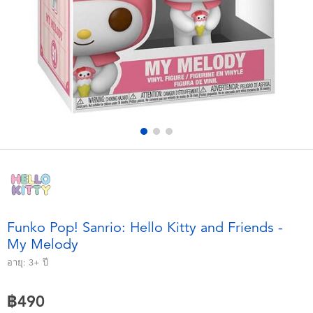
อุปกรณ์อิเล็คทรอนิกส์
X-Shot
เกมและพัซเซิล
playpop
ของเล่นเพื่อการเรียนรู้
Barbie บาร์บี้
กิจกรรมกลางแจ้งและกีฬา
Disney ดิสนีย์
ปาร์ตี้
Marvel มาร์เวล
อุปกรณ์แต่งตัวและการสวมบทบาท
Hot Wheels ฮ็อตวีลส์
Funko Pop! Sanrio: Hello Kitty and Friends -
My Melody
ของเล่นนุ่มนิ่ม
อายุ:
3+
ปี
ไอเทมฤดูร้อน
฿490