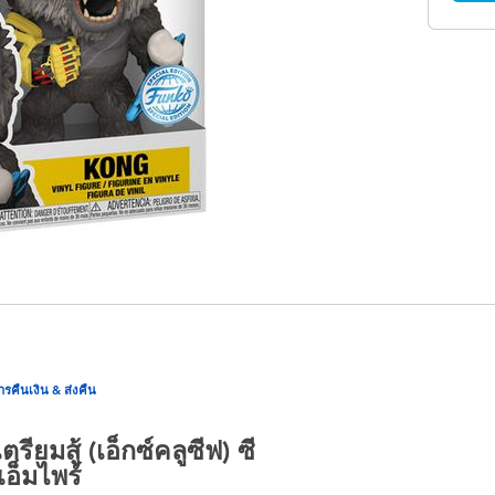
ารคืนเงิน & ส่งคืน
ยมสู้ (เอ็กซ์คลูซีฟ) ซี
 เอ็มไพร์