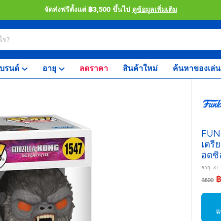
จัดส่งฟรีตั้งแต่ ฿3,500 ขึ้นไป
ดูข้อมูลเพิ่มเติม
บรนด์
อายุ
ลดราคา
สินค้าใหม่
ค้นหาของเล่น
FUNK
เตรียม
อดซิล
อายุ:
3+
ลดราคา
ถึง
฿800
แ