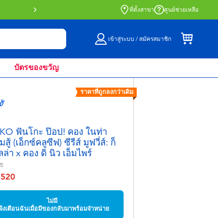
สั่งซื้อออนไลน์และรับที่หน้าร้านด้วย Click 
ที่ตั้งสาขา
ศูนย์ช่วยเหลือ
เข้าสู่ระบบ / สมัครสมาชิก
บัตรของขวัญ
ราคาที่ถูกลงกว่าเดิม
O ฟันโกะ ป๊อป! คอง ในท่า
สู้ (เอ็กซ์คลูซีฟ) ซีรีส์ มูฟวี่ส์: ก็
ล่า x คอง ดิ นิว เอ็มไพร์
ปี
฿520
จาก
ไม่มี
จ้งเตือนฉันเมื่อมีของกลับมาพร้อมจำหน่าย