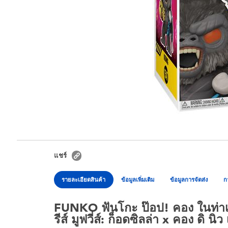
แชร์
รายละเอียดสินค้า
ข้อมูลเพิ่มเติม
ข้อมูลการจัดส่ง
ก
FUNKO ฟันโกะ ป๊อป! คอง ในท่าเตรี
รีส์ มูฟวี่ส์: ก็อดซิลล่า x คอง ดิ นิว