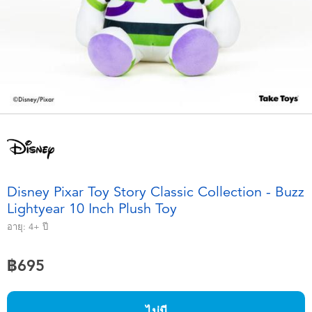
อุปกรณ์อิเล็คทรอนิกส์
X-Shot
เกมและพัซเซิล
playpop
ของเล่นเพื่อการเรียนรู้
Barbie บาร์บี้
กิจกรรมกลางแจ้งและกีฬา
Disney ดิสนีย์
ปาร์ตี้
Marvel มาร์เวล
Disney Pixar Toy Story Classic Collection - Buzz
อุปกรณ์แต่งตัวและการสวมบทบาท
Hot Wheels ฮ็อตวีลส์
Lightyear 10 Inch Plush Toy
อายุ:
4+
ปี
ของเล่นนุ่มนิ่ม
฿695
ไอเทมฤดูร้อน
ไม่มี