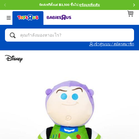
จัดส่งฟรีตั้งแต่ ฿3,500 ขึ้นไป
ดูข้อมูลเพิ่มเติม
กลับ
กลับ
กลับ
หมวดหมู่
แบรนด์
Age
ดูทั้งหมด
แอคชั่นฟิกเกอร์ และการสวมบทบาทเป็นฮีโร่
Toy Story ทอย สตอรี่
0~2 ปี
เข้าสู่ระบบ / สมัครสมาชิก
จักรยาน สกู๊ตเตอร์ และรถขาไถ
Super Mario ซูเปอร์ มาริโอ้
3~4 ปี
ตัวต่อและ LEGO
Star Wars
5~7 ปี
รถของเล่น, รถบรรทุกของเล่น, รถไฟของเล่น
LEGOเลโก้
8~11 ปี
และรีโมทบังคับ
กิจกรรมและงานคราฟท์
Blokees บล็อคคีส์
12~14 ปี
ตุ๊กตาและของสะสม
Zuru ซูรู
14+ ปี