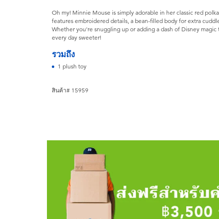
Oh my! Minnie Mouse is simply adorable in her classic red polka
features embroidered details, a bean-filled body for extra cuddl
Whether you're snuggling up or adding a dash of Disney magic t
every day sweeter!
รวมถึง
1 plush toy
สินค้า# 15959