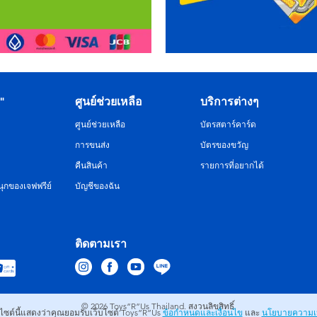
R"
ศูนย์ช่วยเหลือ
บริการต่างๆ
ศูนย์ช่วยเหลือ
บัตรสตาร์คาร์ด
การขนส่ง
บัตรของขวัญ
คืนสินค้า
รายการที่อยากได้
ุกของเจฟฟรีย์
บัญชีของฉัน
ติดตามเรา
© 2026
Toys”R”Us Thailand. สงวนลิขสิทธิ์.
บไซต์นี้แสดงว่าคุณยอมรับเว็บไซต์ Toys”R”Us
ข้อกำหนดและเงื่อนไข
และ
นโยบายความเป