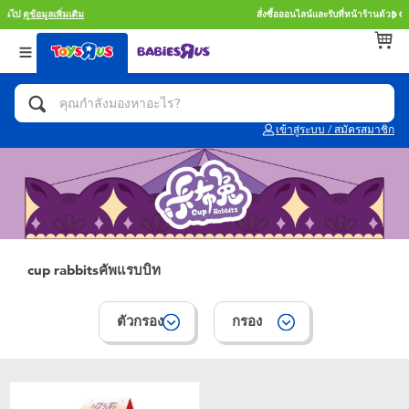
จัดส่งฟรีตั้งแต่ ฿3,500 ขึ้นไป
ดูข้อมูลเพิ่มเติม
กลับ
กลับ
กลับ
หมวดหมู่
แบรนด์
Age
ดูทั้งหมด
แอคชั่นฟิกเกอร์ และการสวมบทบาทเป็นฮีโร่
Toy Story ทอย สตอรี่
0~2 ปี
เข้าสู่ระบบ / สมัครสมาชิก
จักรยาน สกู๊ตเตอร์ และรถขาไถ
Super Mario ซูเปอร์ มาริโอ้
3~4 ปี
ตัวต่อและ LEGO
Star Wars
5~7 ปี
รถของเล่น, รถบรรทุกของเล่น, รถไฟของเล่น
LEGOเลโก้
8~11 ปี
และรีโมทบังคับ
cup rabbitsคัพแรบบิท
กิจกรรมและงานคราฟท์
Blokees บล็อคคีส์
12~14 ปี
ตัวกรอง
กรอง
ตุ๊กตาและของสะสม
Zuru ซูรู
14+ ปี