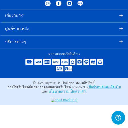
อุปกรณ์อิเล็คทรอนิกส์
X-Shot
เกี่ยวกับ"R"
เกมและพัซเซิล
playpop
ศูนย์ช่วยเหลือ
ของเล่นเพื่อการเรียนรู้
Barbie บาร์บี้
บริการต่างๆ
กิจกรรมกลางแจ้งและกีฬา
Disney ดิสนีย์
ความปลอดภัยในร้าน
ปาร์ตี้
Marvel มาร์เวล
อุปกรณ์แต่งตัวและการสวมบทบาท
Hot Wheels ฮ็อตวีลส์
© 2026
Toys”R”Us Thailand. สงวนลิขสิทธิ์.
การใช้เว็บไซต์นี้แสดงว่าคุณยอมรับเว็บไซต์ Toys”R”Us
ข้อกำหนดและเงื่อนไข
และ
นโยบายความเป็นส่วนตัว
.
ของเล่นนุ่มนิ่ม
ไอเทมฤดูร้อน