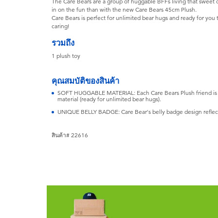
The Care Bears are a group of huggable BFFs living that sweet ca
in on the fun than with the new Care Bears 45cm Plush.
Care Bears is perfect for unlimited bear hugs and ready for you
caring!
รวมถึง
1 plush toy
คุณสมบัติของสินค้า
SOFT HUGGABLE MATERIAL: Each Care Bears Plush friend is 4
material (ready for unlimited bear hugs).
UNIQUE BELLY BADGE: Care Bear's belly badge design reflects
สินค้า# 22616