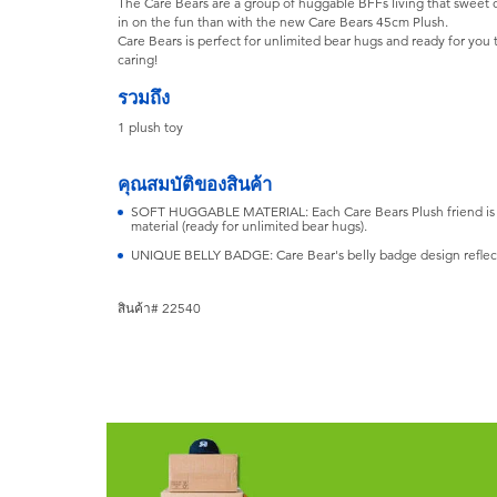
The Care Bears are a group of huggable BFFs living that sweet ca
in on the fun than with the new Care Bears 45cm Plush.
Care Bears is perfect for unlimited bear hugs and ready for you
caring!
รวมถึง
1 plush toy
คุณสมบัติของสินค้า
SOFT HUGGABLE MATERIAL: Each Care Bears Plush friend is 4
material (ready for unlimited bear hugs).
UNIQUE BELLY BADGE: Care Bear's belly badge design reflects
สินค้า# 22540