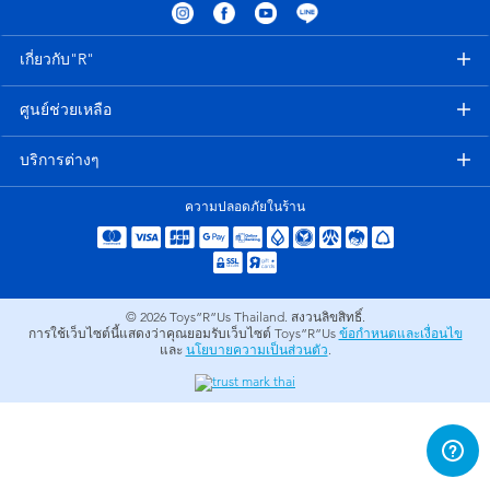
อุปกรณ์อิเล็คทรอนิกส์
X-Shot
เกี่ยวกับ"R"
เกมและพัซเซิล
playpop
ศูนย์ช่วยเหลือ
ของเล่นเพื่อการเรียนรู้
Barbie บาร์บี้
บริการต่างๆ
กิจกรรมกลางแจ้งและกีฬา
Disney ดิสนีย์
ความปลอดภัยในร้าน
ปาร์ตี้
Marvel มาร์เวล
อุปกรณ์แต่งตัวและการสวมบทบาท
Hot Wheels ฮ็อตวีลส์
© 2026
Toys”R”Us Thailand. สงวนลิขสิทธิ์.
การใช้เว็บไซต์นี้แสดงว่าคุณยอมรับเว็บไซต์ Toys”R”Us
ข้อกำหนดและเงื่อนไข
และ
นโยบายความเป็นส่วนตัว
.
ของเล่นนุ่มนิ่ม
ไอเทมฤดูร้อน