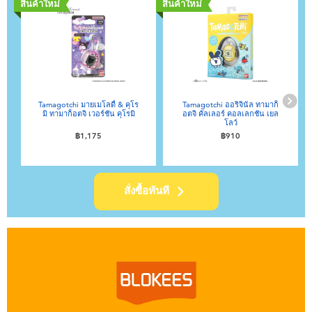
สินค้าใหม่
สินค้าใหม่
ส
Tamagotchi มายเมโลดี้ & คุโร
Tamagotchi ออริจินัล ทามาก็
มิ ทามาก็อตจิ เวอร์ชัน คุโรมิ
อตจิ คัลเลอร์ คอลเลกชัน เยล
โลว์
฿1,175
฿910
สั่งซื้อทันที