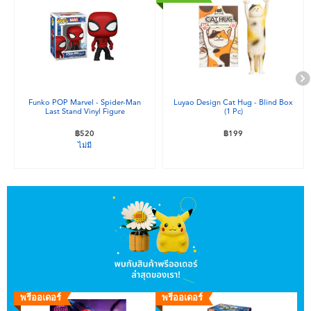
อุปกรณ์อิเล็คทรอนิกส์
X-Shot
เกมและพัซเซิล
playpop
ของเล่นเพื่อการเรียนรู้
Barbie บาร์บี้
Funko POP Marvel - Spider-Man
Luyao Design Cat Hug - Blind Box
Last Stand Vinyl Figure
(1 Pc)
กิจกรรมกลางแจ้งและกีฬา
Disney ดิสนีย์
฿520
฿199
ไม่มี
ปาร์ตี้
Marvel มาร์เวล
อุปกรณ์แต่งตัวและการสวมบทบาท
Hot Wheels ฮ็อตวีลส์
ของเล่นนุ่มนิ่ม
ไอเทมฤดูร้อน
พรีออเดอร์
พรีออเดอร์
พ