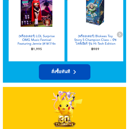
ของเล่นสำหรับเด็กทารกและวัยหัดเดิน
แบตเตอรี่
(พรีออเดอร์) LOL Surprise
(พรีออเดอร์) Blokees Toy
Nintendo Switch
OMG Music Festival
Story 5 Champion Class – บัซ
Featuring Jennie (คาดว่าจะ
ไลท์เยียร์ รุ่น Hi-Tech Edition
วางจำหน่ายปลายเดือนสิงหาคม
(คาดว่าจะจัดส่งช่วงกลางเดือน
฿1,995
฿989
2026)
สิงหาคม 2026)
กล่องสุ่ม
ตัวละครเพี่อการสะสม
สั่งซื้อทันที
แกดเจ็ต