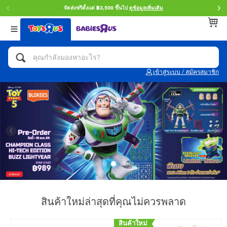
จัดส่งฟรีตั้งแต่ ฿3,500 ขึ้นไป
ดูข้อมูลเพิ่มเติม
กลับ
กลับ
กลับ
หมวดหมู่
แบรนด์
Age
ดูทั้งหมด
แอคชั่นฟิกเกอร์ และการสวมบทบาทเป็นฮีโร่
Toy Story ทอย สตอรี่
0~2 ปี
เข้าสู่ระบบ / สมัครสมาชิก
จักรยาน สกู๊ตเตอร์ และรถขาไถ
Super Mario ซูเปอร์ มาริโอ้
3~4 ปี
ตัวต่อและ LEGO
Star Wars
5~7 ปี
รถของเล่น, รถบรรทุกของเล่น, รถไฟของเล่น
LEGOเลโก้
8~11 ปี
และรีโมทบังคับ
กิจกรรมและงานคราฟท์
Blokees บล็อคคีส์
12~14 ปี
สินค้าใหม่ล่าสุดที่คุณไม่ควรพลาด
ตุ๊กตาและของสะสม
Zuru ซูรู
14+ ปี
สินค้าใหม่