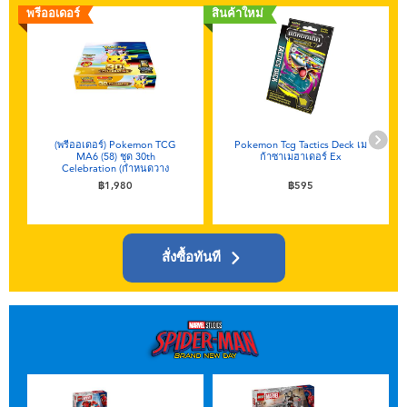
พรีออเดอร์
สินค้าใหม่
ส
(พรีออเดอร์) Pokemon TCG
Pokemon Tcg Tactics Deck เม
MA6 (58) ชุด 30th
ก้าซาเมฮาเดอร์ Ex
Celebration (กำหนดวาง
จำหน่าย กันยายน 2026)
฿1,980
฿595
สั่งซื้อทันที