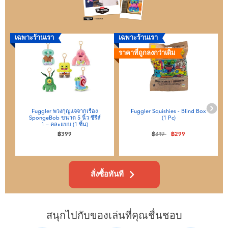
เฉพาะร้านเรา
เฉพาะร้านเรา
เ
ราคาที่ถูกลงกว่าเดิม
Fuggler พวงกุญแจจากเรื่อง
Fuggler Squishies - Blind Box
SpongeBob ขนาด 5 นิ้ว ซีรีส์
(1 Pc)
1 – คละแบบ (1 ชิ้น)
ลดราคาจาก
ถึง
฿399
฿349
฿299
สั่งซื้อทันที
สนุกไปกับของเล่นที่คุณชื่นชอบ