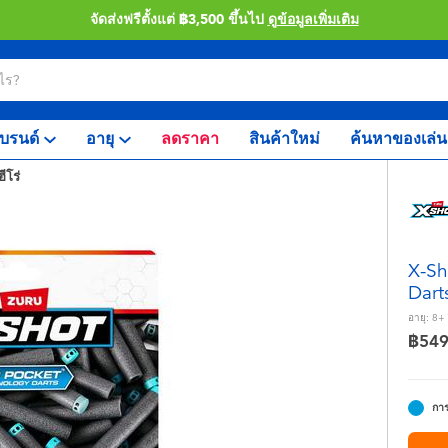
จัดส่งฟรีตั้งแต่ ฿3,500 ขึ้นไป
ดูข้อมูลเพิ่มเติม
บรนด์
อายุ
ลดราคา
สินค้าใหม่
ค้นหาของเล่น
ีโร่
X-Sh
Dart
อายุ:
8+
฿54
การ