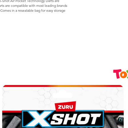
! X-Shot Air Pocket Technology Darts are
darts are compatible with most leading brands
 Comes in a resealable bag for easy storage