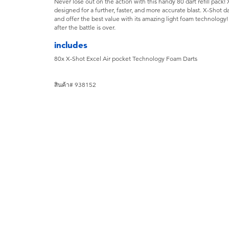
Never lose out on the action with this handy 80 dart refill pack
designed for a further, faster, and more accurate blast. X-Shot 
and offer the best value with its amazing light foam technology!
after the battle is over.
includes
80x X-Shot Excel Air pocket Technology Foam Darts
สินค้า# 938152