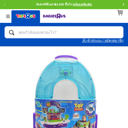
จัดส่งฟรีตั้งแต่ ฿3,500 ขึ้นไป
ดูข้อมูลเพิ่มเติม
กลับ
กลับ
กลับ
หมวดหมู่
แบรนด์
Age
ดูทั้งหมด
แอคชั่นฟิกเกอร์ และการสวมบทบาทเป็นฮีโร่
Toy Story ทอย สตอรี่
0~2 ปี
เข้าสู่ระบบ / สมัครสมาชิก
จักรยาน สกู๊ตเตอร์ และรถขาไถ
Super Mario ซูเปอร์ มาริโอ้
3~4 ปี
ตัวต่อและ LEGO
Star Wars
5~7 ปี
รถของเล่น, รถบรรทุกของเล่น, รถไฟของเล่น
LEGOเลโก้
8~11 ปี
และรีโมทบังคับ
กิจกรรมและงานคราฟท์
Blokees บล็อคคีส์
12~14 ปี
ตุ๊กตาและของสะสม
Zuru ซูรู
14+ ปี