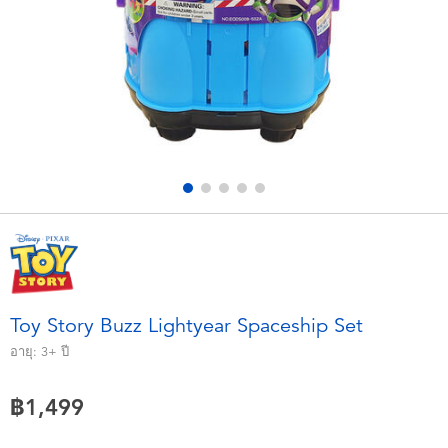
อุปกรณ์อิเล็คทรอนิกส์
X-Shot
เกมและพัซเซิล
playpop
ของเล่นเพื่อการเรียนรู้
Barbie บาร์บี้
กิจกรรมกลางแจ้งและกีฬา
Disney ดิสนีย์
ปาร์ตี้
Marvel มาร์เวล
อุปกรณ์แต่งตัวและการสวมบทบาท
Hot Wheels ฮ็อตวีลส์
Toy Story Buzz Lightyear Spaceship Set
ของเล่นนุ่มนิ่ม
อายุ:
3+
ปี
฿1,499
ไอเทมฤดูร้อน